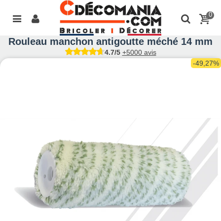
0
Rouleau manchon antigoutte méché 14 mm
4.7/5
+5000 avis
-49,27%