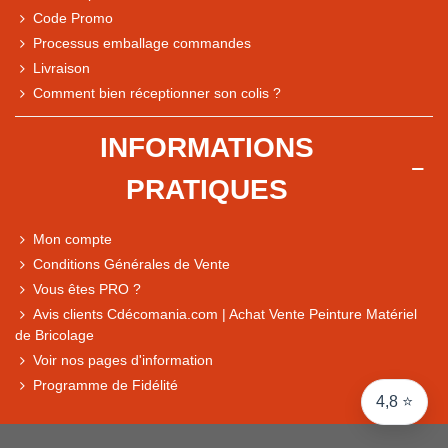
Code Promo
Processus emballage commandes
Livraison
Note du magasin sur Google
Comment bien réceptionner son colis ?
Comparaison des performances du magasin
+ de 5 500 avis
INFORMATIONS
● Exceptionnel
PRATIQUES
Express, Chez vous, Point relais, Retrait magasin
● Exceptionnel
Mon compte
Retours sous 14 jours
Conditions Générales de Vente
Vous êtes PRO ?
Avis clients Cdécomania.com | Achat Vente Peinture Matériel
● Exceptionnel
de Bricolage
CB, PayPal 4x, Google Pay, Apple Pay, Alma
Voir nos pages d'information
Programme de Fidélité
4,8 ⭐