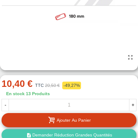
10,40 €
TTC
20,50 €
-49,27%
En stock
13 Produits
-
+
Ajouter Au Panier
Demander Réduction Grandes Quantités