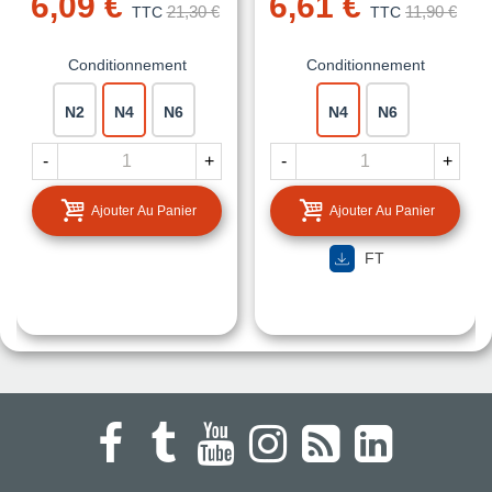
6,09 €
6,61 €
21,30 €
11,90 €
TTC
TTC
Conditionnement
Conditionnement
N2
N4
N6
N4
N6
-
+
-
+
Ajouter Au Panier
Ajouter Au Panier
FT