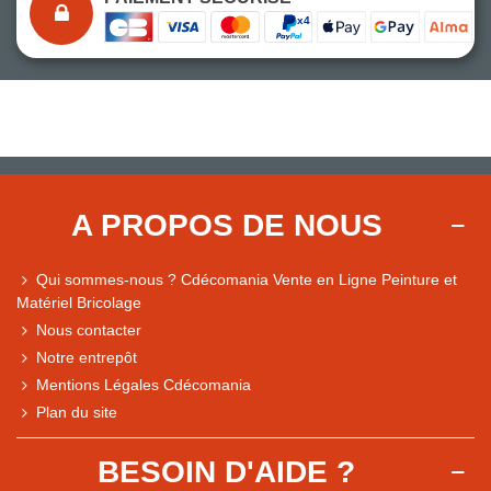
A PROPOS DE NOUS
Qui sommes-nous ? Cdécomania Vente en Ligne Peinture et
Matériel Bricolage
Nous contacter
Notre entrepôt
Mentions Légales Cdécomania
Plan du site
BESOIN D'AIDE ?