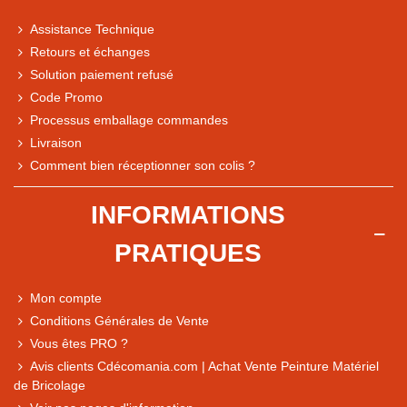
Assistance Technique
Retours et échanges
Solution paiement refusé
Code Promo
Processus emballage commandes
Livraison
Note du magasin sur Google
Comment bien réceptionner son colis ?
Comparaison des performances du magasin
+ de 5 500 avis
INFORMATIONS
● Exceptionnel
PRATIQUES
Express, Chez vous, Point relais, Retrait magasin
● Exceptionnel
Mon compte
Retours sous 14 jours
Conditions Générales de Vente
Vous êtes PRO ?
Avis clients Cdécomania.com | Achat Vente Peinture Matériel
● Exceptionnel
de Bricolage
CB, PayPal 4x, Google Pay, Apple Pay, Alma