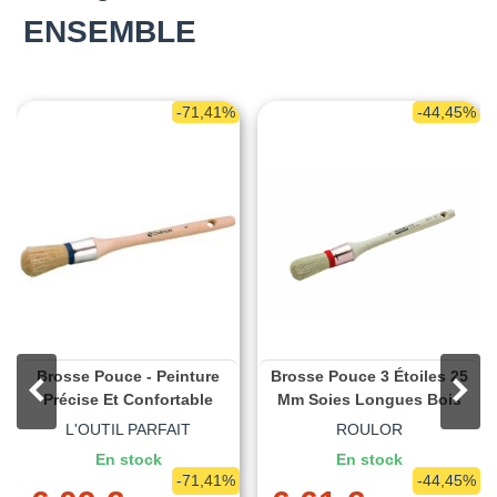
ENSEMBLE
-71,41%
-44,45%
Brosse Pouce - Peinture
Brosse Pouce 3 Étoiles 25
Précise Et Confortable
Mm Soies Longues Bois
L'OUTIL PARFAIT
ROULOR
En stock
En stock
-71,41%
-44,45%