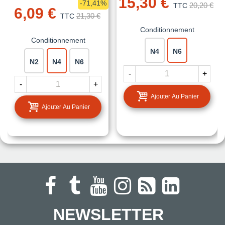
15,30 €
-71,41%
20,20 €
TTC
6,09 €
21,30 €
TTC
Conditionnement
Conditionnement
N4
N6
N2
N4
N6
-
+
-
+
Ajouter Au Panier
Ajouter Au Panier
NEWSLETTER