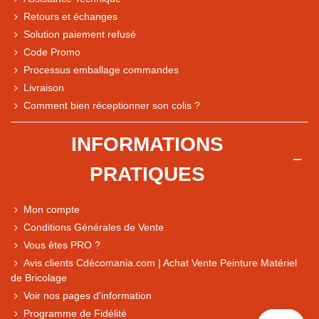
Retours et échanges
Solution paiement refusé
Code Promo
Processus emballage commandes
Livraison
Note du magasin sur Google
Comment bien réceptionner son colis ?
Comparaison des performances du magasin
+ de 5 500 avis
INFORMATIONS
● Exceptionnel
PRATIQUES
Express, Chez vous, Point relais, Retrait magasin
● Exceptionnel
Mon compte
Retours sous 14 jours
Conditions Générales de Vente
Vous êtes PRO ?
Avis clients Cdécomania.com | Achat Vente Peinture Matériel
● Exceptionnel
de Bricolage
CB, PayPal 4x, Google Pay, Apple Pay, Alma
Voir nos pages d'information
Programme de Fidélité