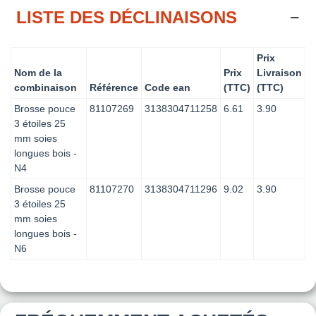
LISTE DES DÉCLINAISONS
Prix
Nom de la
Prix
Livraison
combinaison
Référence
Code ean
(TTC)
(TTC)
Brosse pouce
81107269
3138304711258
6.61
3.90
3 étoiles 25
mm soies
longues bois -
N4
Brosse pouce
81107270
3138304711296
9.02
3.90
3 étoiles 25
mm soies
longues bois -
N6