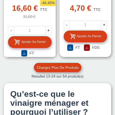
-46,45%
16,60 €
4,70 €
TTC
TTC
31,00 €
-
+
-
+
Ajouter Au Panier
Ajouter Au Panier
FT
FDS
FT
Chargez Plus De Produits
Résultat
13
-24 sur 54 produit(s)
Qu’est-ce que le
vinaigre ménager et
pourquoi l’utiliser ?