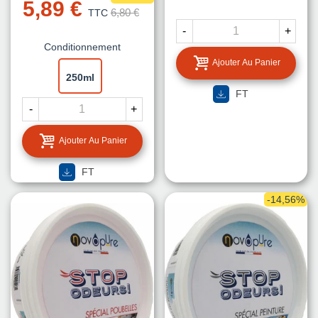
5,89 €
6,80 €
TTC
-
+
Conditionnement
Ajouter Au Panier
250ml
FT
-
+
Ajouter Au Panier
FT
-14,56%