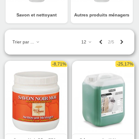
Savon et nettoyant
Autres produits ménagers
Précédent
Suivant
Trier par ...
12
2/5
-8,71%
-25,17%