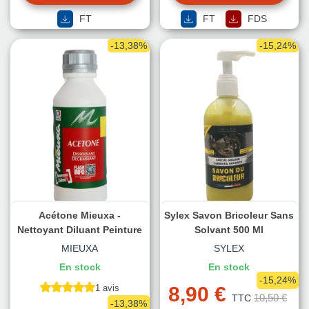
FT
FT
FDS
-13,38%
-15,24%
Acétone Mieuxa -
Sylex Savon Bricoleur Sans
Nettoyant Diluant Peinture
Solvant 500 Ml
MIEUXA
SYLEX
En stock
En stock
-15,24%
1 avis
8,90 €
10,50 €
TTC
-13,38%