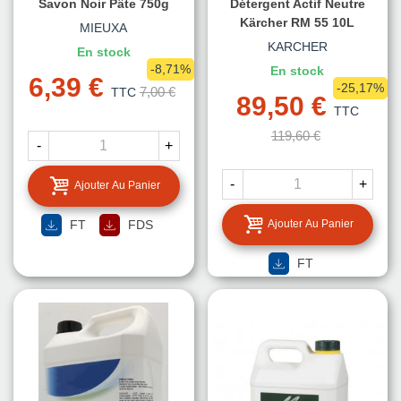
Savon Noir Pâte 750g
Détergent Actif Neutre
Kärcher RM 55 10L
MIEUXA
KARCHER
En stock
-8,71%
En stock
6,39 €
-25,17%
7,00 €
TTC
89,50 €
TTC
119,60 €
-
+
-
+
Ajouter Au Panier
FT
FDS
Ajouter Au Panier
FT