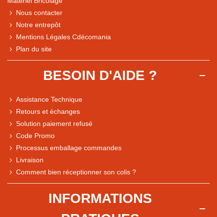
Matériel Bricolage
Nous contacter
Notre entrepôt
Mentions Légales Cdécomania
Plan du site
BESOIN D'AIDE ?
Assistance Technique
Retours et échanges
Solution paiement refusé
Code Promo
Processus emballage commandes
Livraison
Comment bien réceptionner son colis ?
Note du magasin sur Google
INFORMATIONS
Comparaison des performances du magasin