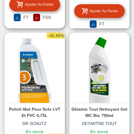
Ajouter Au Panier
Ajouter Au Panier
FT
FDS
FT
-46,45%
Polish Mat Pour Sols LVT
Détartre Tout Nettoyant Gel
Et PVC 0,75L
WC Bio 750ml
DR SCHUTZ
DETARTRE TOUT
En stock
En stock