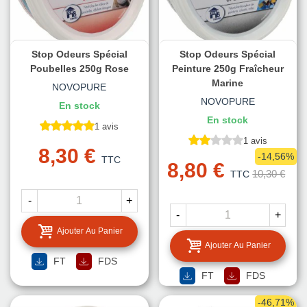
Stop Odeurs Spécial
Stop Odeurs Spécial
Poubelles 250g Rose
Peinture 250g Fraîcheur
Marine
NOVOPURE
NOVOPURE
En stock
En stock
1 avis
1 avis
8,30 €
-14,56%
TTC
8,80 €
10,30 €
TTC
-
+
-
+
Ajouter Au Panier
Ajouter Au Panier
FT
FDS
FT
FDS
-46,71%