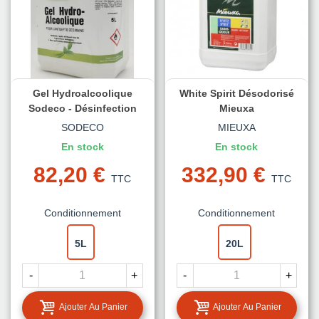
Gel Hydroalcoolique
White Spirit Désodorisé
Sodeco - Désinfection
Mieuxa
SODECO
MIEUXA
En stock
En stock
82,20 €
332,90 €
TTC
TTC
Conditionnement
Conditionnement
5L
20L
-
+
-
+
Ajouter Au Panier
Ajouter Au Panier