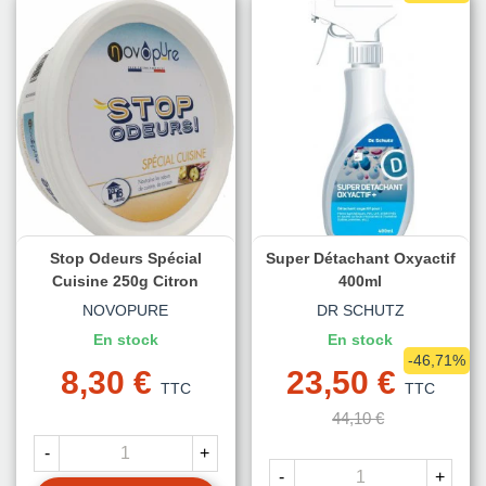
Stop Odeurs Spécial
Super Détachant Oxyactif
Cuisine 250g Citron
400ml
NOVOPURE
DR SCHUTZ
En stock
En stock
-46,71%
8,30 €
23,50 €
TTC
TTC
44,10 €
-
+
-
+