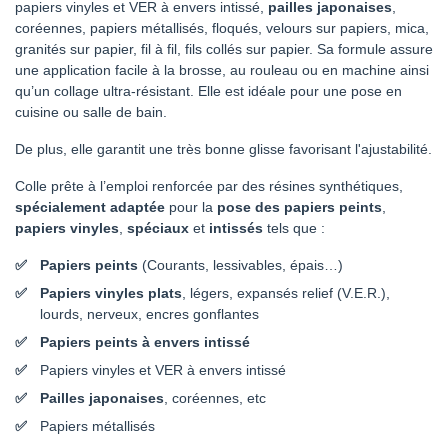
papiers vinyles et VER à envers intissé,
pailles japonaises
,
coréennes, papiers métallisés, floqués, velours sur papiers, mica,
granités sur papier, fil à fil, fils collés sur papier. Sa formule assure
une application facile à la brosse, au rouleau ou en machine ainsi
qu’un collage ultra-résistant. Elle est idéale pour une pose en
cuisine ou salle de bain.
De plus, elle garantit une très bonne glisse favorisant l'ajustabilité.
Colle prête à l’emploi renforcée par des résines synthétiques,
spécialement adaptée
pour la
pose des papiers peints
,
papiers vinyles
,
spéciaux
et
intissés
tels que :
Papiers peints
(Courants, lessivables, épais…)
Papiers vinyles plats
, légers, expansés relief (V.E.R.),
lourds, nerveux, encres gonflantes
Papiers peints à envers intissé
Papiers vinyles et VER à envers intissé
Pailles japonaises
, coréennes, etc
Papiers métallisés