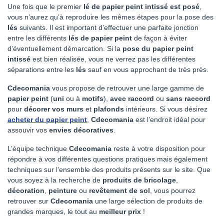
Une fois que le premier
lé de papier peint intissé est posé
,
vous n’aurez qu’à reproduire les mêmes étapes pour la pose des
lés
suivants. Il est important d’effectuer une parfaite jonction
entre les différents
lés de papier peint
de façon à éviter
d’éventuellement démarcation. Si la
pose du papier peint
intissé
est bien réalisée, vous ne verrez pas les différentes
séparations entre les
lés
sauf en vous approchant de très près.
Cdecomania
vous propose de retrouver une large gamme de
papier peint
(
uni
ou à
motifs
),
avec raccord
ou
sans raccord
pour
décorer vos murs
et
plafonds
intérieurs. Si vous désirez
acheter du papier peint
,
Cdecomania
est l’endroit idéal pour
assouvir vos
envies décoratives
.
L’équipe technique
Cdecomania
reste à votre disposition pour
répondre à vos différentes questions pratiques mais également
techniques sur l’ensemble des produits présents sur le site. Que
vous soyez à la recherche de
produits de bricolage
,
décoration
,
peinture
ou
revêtement de sol
, vous pourrez
retrouver sur
Cdecomania
une large sélection de produits de
grandes marques, le tout au
meilleur prix
!