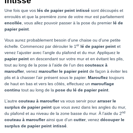
intissé
Une fois que vos
lés de papier peint intissé
sont découpés et
enroulés et que la première zone de votre mur est parfaitement
encollée
, vous allez pouvoir passer à la pose du premier
lé de
papier peint
.
Vous aurez probablement besoin d’une chaise ou d’une petite
er
échelle. Commencez par dérouler le 1
lé de papier peint
et
venez l’ajuster avec l’angle du plafond et du mur. Appliquez le
papier peint
en descendant sur votre mur et en évitant les plis,
tout au long de la pose à l’aide de l’un des
couteaux à
maroufler
, venez
maroufler le papier peint
de façon à éviter les
plis et à chasser l’air présent sous le papier.
Marouflez
toujours
de haut en bas et vers les côtés, effectuez un
marouflage
continu
tout au long de la
pose du lé de papier peint
.
L’autre
couteau à maroufler
va vous servir pour
arraser le
surplus de papier peint
que vous avez dans les angles du mur,
nd
du plafond et au niveau de la zone basse du mur. À l’aide du 2
couteau à maroufler
ainsi que d’un
cutter
, venez
découper le
surplus de papier peint intissé
.