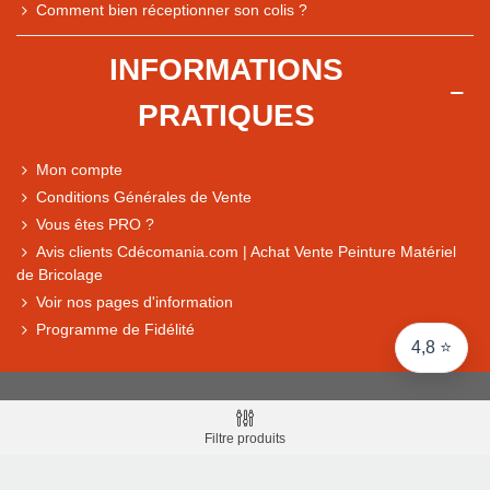
Comment bien réceptionner son colis ?
Comparaison des performances du magasin
+ de 5 500 avis
INFORMATIONS
● Exceptionnel
PRATIQUES
Express, Chez vous, Point relais, Retrait magasin
● Exceptionnel
Mon compte
Retours sous 14 jours
Conditions Générales de Vente
Vous êtes PRO ?
Avis clients Cdécomania.com | Achat Vente Peinture Matériel
● Exceptionnel
de Bricolage
CB, PayPal 4x, Google Pay, Apple Pay, Alma
Voir nos pages d'information
Programme de Fidélité
4,8 ⭐
Filtre produits
© Cdecomania - RCS BORDEAUX 344 037 213 Siret :
344 037 213 001 31 - 1922-2026 Tous droits réservés