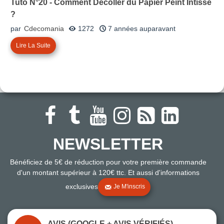
Tuto N°20 - Comment Décoller du Papier Peint Intissé
?
par
Cdecomania
1272
7 années auparavant
Lire La Suite
NEWSLETTER
Bénéficiez de 5€ de réduction pour votre première commande
d'un montant supérieur à 120€ ttc. Et aussi d'informations
exclusives
Je M'inscris
AVIS (GOOGLE + AVIS VÉRIFIÉS)