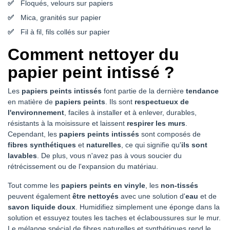
Floqués, velours sur papiers
Mica, granités sur papier
Fil à fil, fils collés sur papier
Comment nettoyer du
papier peint intissé ?
Les
papiers peints intissés
font partie de la dernière
tendance
en matière de
papiers peints
. Ils sont
respectueux de
l'environnement
, faciles à installer et à enlever, durables,
résistants à la moisissure et laissent
respirer les murs
.
Cependant, les
papiers peints intissés
sont composés de
fibres synthétiques
et
naturelles
, ce qui signifie qu'
ils sont
lavables
. De plus, vous n'avez pas à vous soucier du
rétrécissement ou de l'expansion du matériau.
Tout comme les
papiers peints en vinyle
, les
non-tissés
peuvent également
être nettoyés
avec une solution d'
eau
et de
savon liquide doux
. Humidifiez simplement une éponge dans la
solution et essuyez toutes les taches et éclaboussures sur le mur.
Le mélange spécial de fibres naturelles et synthétiques rend le