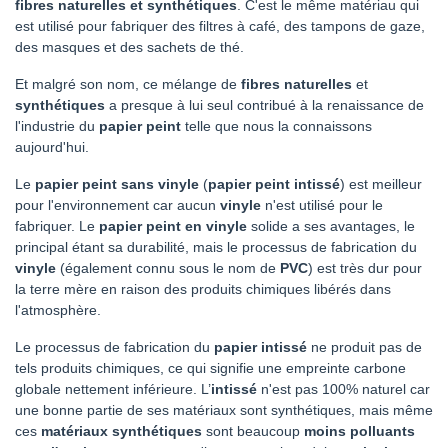
fibres naturelles et synthétiques
. C'est le même matériau qui
est utilisé pour fabriquer des filtres à café, des tampons de gaze,
des masques et des sachets de thé.
Et malgré son nom, ce mélange de
fibres naturelles
et
synthétiques
a presque à lui seul contribué à la renaissance de
l'industrie du
papier peint
telle que nous la connaissons
aujourd'hui.
Le
papier peint sans vinyle
(
papier peint intissé
) est meilleur
pour l'environnement car aucun
vinyle
n'est utilisé pour le
fabriquer. Le
papier peint en vinyle
solide a ses avantages, le
principal étant sa durabilité, mais le processus de fabrication du
vinyle
(également connu sous le nom de
PVC
) est très dur pour
la terre mère en raison des produits chimiques libérés dans
l'atmosphère.
Le processus de fabrication du
papier intissé
ne produit pas de
tels produits chimiques, ce qui signifie une empreinte carbone
globale nettement inférieure. L’
intissé
n'est pas 100% naturel car
une bonne partie de ses matériaux sont synthétiques, mais même
ces
matériaux synthétiques
sont beaucoup
moins polluants