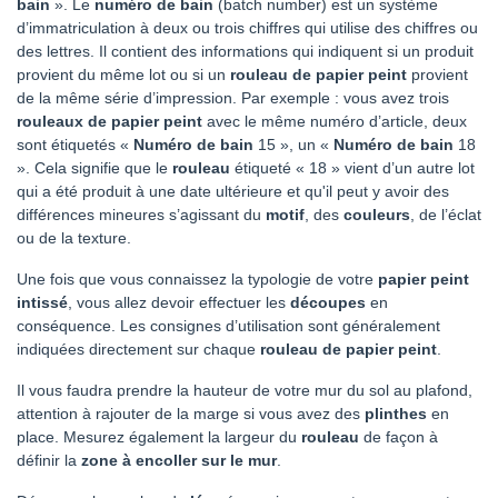
bain
».
Le
numéro de bain
(batch number) est un système
d’immatriculation à deux ou trois chiffres qui utilise des chiffres ou
des lettres. Il contient des informations qui indiquent si un produit
provient du même lot ou si un
rouleau de papier peint
provient
de la même série d’impression. Par exemple : vous avez trois
rouleaux de papier peint
avec le même numéro d’article, deux
sont étiquetés «
Numéro de bain
15 », un «
Numéro de bain
18
». Cela signifie que le
rouleau
étiqueté « 18 » vient d’un autre lot
qui a été produit à une date ultérieure et qu'il peut y avoir des
différences mineures s’agissant du
motif
, des
couleurs
, de l’éclat
ou de la texture.
Une fois que vous connaissez la typologie de votre
papier peint
intissé
, vous allez devoir effectuer les
découpes
en
conséquence. Les consignes d’utilisation sont généralement
indiquées directement sur chaque
rouleau de papier peint
.
Il vous faudra prendre la hauteur de votre mur du sol au plafond,
attention à rajouter de la marge si vous avez des
plinthes
en
place. Mesurez également la largeur du
rouleau
de façon à
définir la
zone à encoller sur le mur
.