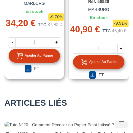
Réf. 56928
MARBURG
MARBURG
En stock
-9,76%
En stock
34,20 €
-9,91%
37,90 €
TTC
40,90 €
45,40 €
TTC
-
+
-
+
Ajouter Au Panier
Ajouter Au Panier
FT
FT
ARTICLES LIÉS