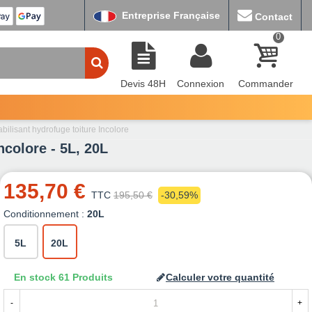
Entreprise Française
Contact
0
Devis 48H
Connexion
Commander
ilisant hydrofuge toiture Incolore
ncolore - 5L, 20L
135,70 €
TTC
195,50 €
-30,59%
Conditionnement :
20L
5L
20L
En stock
61 Produits
Calculer votre quantité
-
+