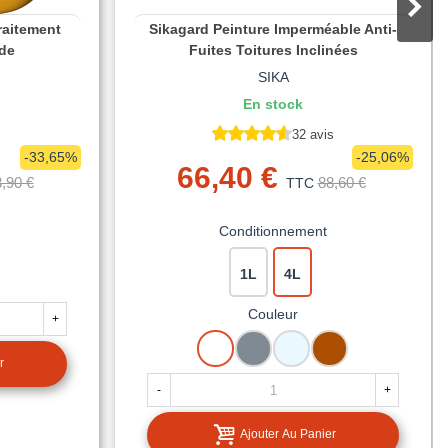
raitement
Sikagard Peinture Imperméable Anti-
ide
Fuites Toitures Inclinées
SIKA
En stock
32 avis
-33,65%
-25,06%
66,40 €
,90 €
88,60 €
TTC
Conditionnement
1L
4L
Couleur
+
BLANC
GRIS
TRANSLUCIDE
TERRE
CUITE
r
-
+
Ajouter Au Panier