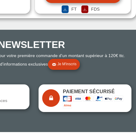
FT
FDS
NEWSLETTER
pour votre première commande d'un montant supérieur à 120€ ttc.
 d'informations exclusives
Je M'inscris
PAIEMENT SÉCURISÉ
nces
Note du magasin sur Google
Comparaison des performances du magasin