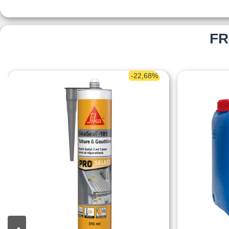
FR
-22,68%