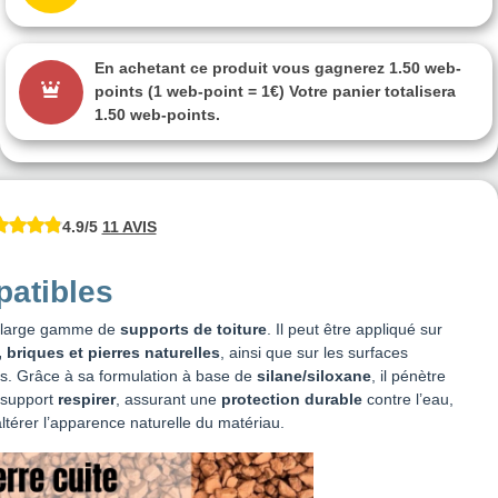
En achetant ce produit vous gagnerez
1.50 web-
points
(1 web-point = 1€) Votre panier totalisera
1.50 web-points
.
4.9/5
11 AVIS
atibles
 large gamme de
supports de toiture
. Il peut être appliqué sur
, briques et pierres naturelles
, ainsi que sur les surfaces
s. Grâce à sa formulation à base de
silane/siloxane
, il pénètre
e support
respirer
, assurant une
protection durable
contre l’eau,
ltérer l’apparence naturelle du matériau.