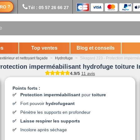
?
RO
Tél : 05 57 26 66 27
es
Top ventes
Blog et conseils
extérieur et nettoyant façade
>
Hydrofuge
>
Sikagard 223 - Protection imperméab
rotection imperméabilisant hydrofuge toiture I
4.9/5
11 avis
Points forts :
Protection imperméabilisant
pour
toiture
Fort pouvoir
hydrofugeant
Pénètre les supports en profondeur
Laisse respirer les supports
Incolore après séchage