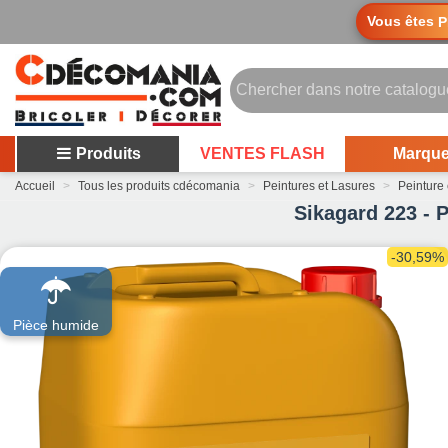
Vous êtes
P
Produits
VENTES FLASH
Marqu
Accueil
>
Tous les produits cdécomania
>
Peintures et Lasures
>
Peinture 
Sikagard 223 - P
-30,59%
Pièce humide