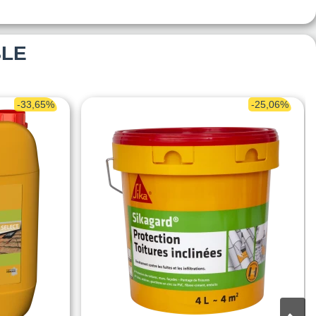
BLE
-33,65%
-25,06%