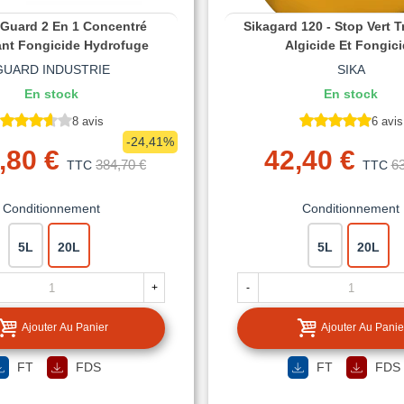
 Guard 2 En 1 Concentré
Sikagard 120 - Stop Vert T
ant Fongicide Hydrofuge
Algicide Et Fongic
GUARD INDUSTRIE
SIKA
En stock
En stock
8 avis
6 avis
-24,41%
,80 €
42,40 €
384,70 €
63
TTC
TTC
Conditionnement
Conditionnement
5L
20L
5L
20L
+
-
Ajouter Au Panier
Ajouter Au Panie
FT
FDS
FT
FDS