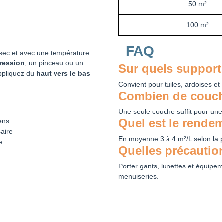
50 m²
100 m²
FAQ
 sec et avec une température
pression
, un pinceau ou un
Sur quels supports
ppliquez du
haut vers le bas
Convient pour tuiles, ardoises et
Combien de couch
Une seule couche suffit pour une 
Quel est le rendem
ens
saire
En moyenne 3 à 4 m²/L selon la p
e
Quelles précautio
Porter gants, lunettes et équipe
menuiseries.