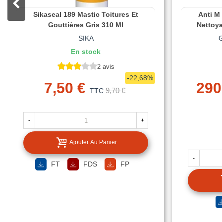
Sikaseal 189 Mastic Toitures Et
Anti M
Gouttières Gris 310 Ml
Nettoy
SIKA
En stock
2 avis
-22,68%
7,50 €
290
9,70 €
TTC
-
+
Ajouter Au Panier
-
FT
FDS
FP