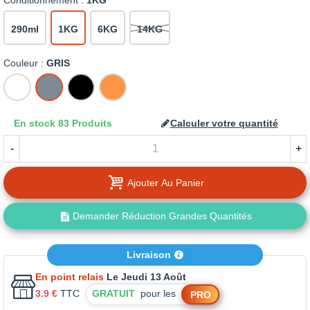
Conditionnement :
1KG
290ml
1KG
6KG
14KG
Couleur :
GRIS
BLANC
GRIS
NOIR
TUILE
En stock
83 Produits
Calculer votre quantité
-
+
Ajouter Au Panier
Demander Réduction Grandes Quantités
Livraison
En point relais
Le Jeudi 13 Août
3.9 €
TTC
GRATUIT
pour les
PRO