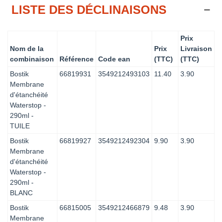
LISTE DES DÉCLINAISONS
Prix
Nom de la
Prix
Livraison
combinaison
Référence
Code ean
(TTC)
(TTC)
Bostik
66819931
3549212493103
11.40
3.90
Membrane
d'étanchéité
Waterstop -
290ml -
TUILE
Bostik
66819927
3549212492304
9.90
3.90
Membrane
d'étanchéité
Waterstop -
290ml -
BLANC
Bostik
66815005
3549212466879
9.48
3.90
Membrane