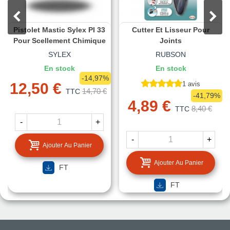
Pistolet Mastic Sylex PI 33
Cutter Et Lisseur Pour
Pour Scellement Chimique
Joints
SYLEX
RUBSON
En stock
En stock
-14,97%
12,50 €
1 avis
14,70 €
TTC
-41,79%
4,89 €
8,40 €
TTC
-
+
-
+
Ajouter Au Panier
Ajouter Au Panier
FT
FT