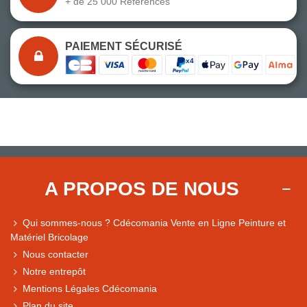
+ de 25 000 Références
PAIEMENT SÉCURISÉ
A PROPOS DE NOUS
Qui sommes-nous ? Cdécomania Vente en Ligne Peinture et
Matériel Bricolage
Nous contacter
Notre entrepôt
Mentions Légales Cdécomania
Plan du site