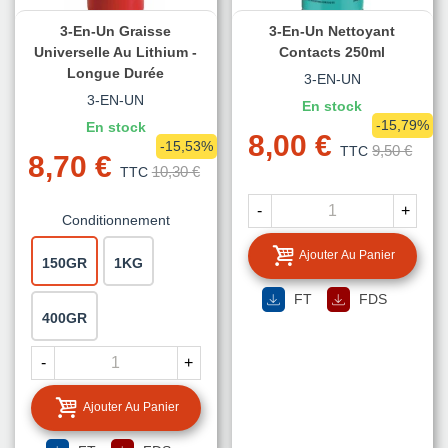
3-En-Un Graisse
3-En-Un Nettoyant
Universelle Au Lithium -
Contacts 250ml
Longue Durée
3-EN-UN
3-EN-UN
En stock
-15,79%
En stock
8,00 €
-15,53%
9,50 €
TTC
8,70 €
10,30 €
TTC
-
+
Conditionnement
Ajouter Au Panier
150GR
1KG
FT
FDS
400GR
-
+
Ajouter Au Panier