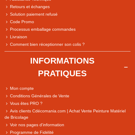
Retours et échanges
Solution paiement refusé
Code Promo
Processus emballage commandes
Livraison
Comment bien réceptionner son colis ?
Note du magasin sur Google
INFORMATIONS
Comparaison des performances du magasin
PRATIQUES
+ de 5 500 avis
● Exceptionnel
Mon compte
Express, Chez vous, Point relais, Retrait magasin
Conditions Générales de Vente
● Exceptionnel
Vous êtes PRO ?
Retours sous 14 jours
Avis clients Cdécomania.com | Achat Vente Peinture Matériel
de Bricolage
Voir nos pages d'information
● Exceptionnel
Programme de Fidélité