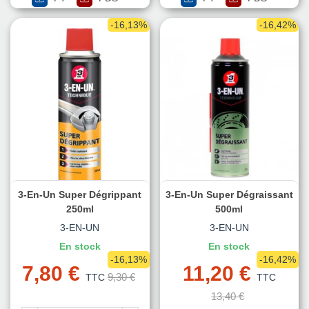
-16,13%
-16,42%
3-En-Un Super Dégrippant
3-En-Un Super Dégraissant
250ml
500ml
3-EN-UN
3-EN-UN
En stock
En stock
-16,13%
-16,42%
7,80 €
11,20 €
9,30 €
TTC
TTC
13,40 €