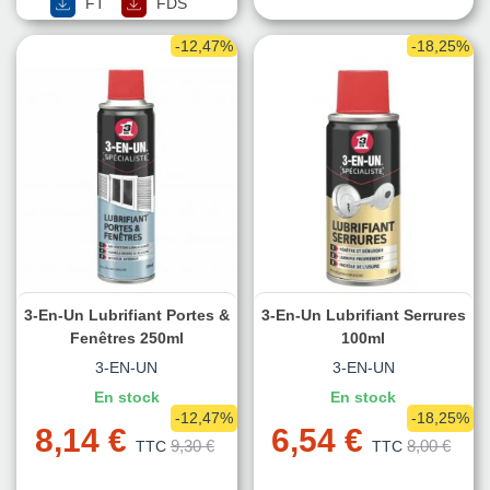
FT
FDS
-12,47%
-18,25%
3-En-Un Lubrifiant Portes &
3-En-Un Lubrifiant Serrures
Fenêtres 250ml
100ml
3-EN-UN
3-EN-UN
En stock
En stock
-12,47%
-18,25%
8,14 €
6,54 €
9,30 €
8,00 €
TTC
TTC