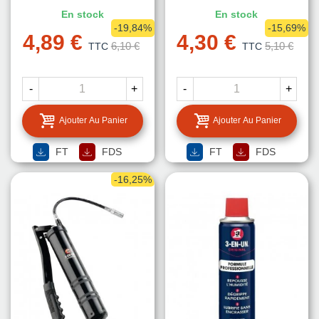
En stock
En stock
-19,84%
-15,69%
4,89 €
4,30 €
6,10 €
5,10 €
TTC
TTC
-
+
-
+
Ajouter Au Panier
Ajouter Au Panier
FT
FDS
FT
FDS
-16,25%