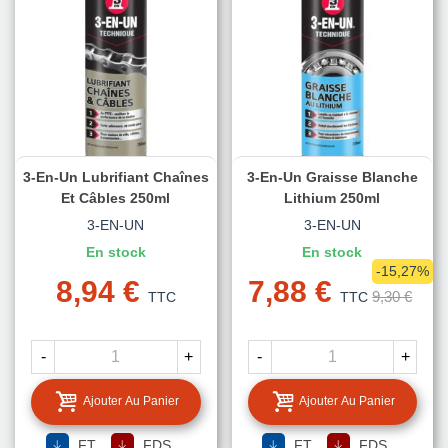
3-En-Un Lubrifiant Chaînes
3-En-Un Graisse Blanche
Et Câbles 250ml
Lithium 250ml
3-EN-UN
3-EN-UN
En stock
En stock
-15,27%
8,94 €
7,88 €
9,30 €
TTC
TTC
-
+
-
+
Ajouter Au Panier
Ajouter Au Panier
FT
FDS
FT
FDS