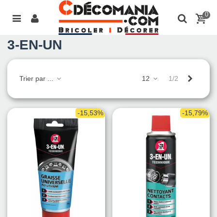
0
3-EN-UN
Suivant
Trier par ...
12
1/2
-15,53%
-15,79%