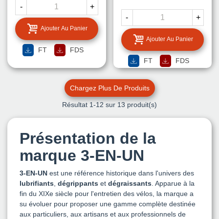
-
+
-
+
Ajouter Au Panier
Ajouter Au Panier
FT
FDS
FT
FDS
Chargez Plus De Produits
Résultat
1
-12 sur 13 produit(s)
Présentation de la
marque
3-EN-UN
3-EN-UN
est une référence historique dans l'univers des
lubrifiants
,
dégrippants
et
dégraissants
. Apparue à la
fin du XIXe siècle pour l'entretien des vélos, la marque a
su évoluer pour proposer une gamme complète destinée
aux particuliers, aux artisans et aux professionnels de