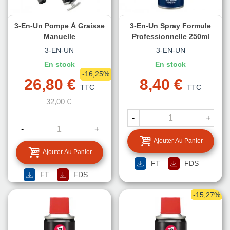
3-En-Un Pompe À Graisse
3-En-Un Spray Formule
Manuelle
Professionnelle 250ml
3-EN-UN
3-EN-UN
En stock
En stock
-16,25%
26,80 €
8,40 €
TTC
TTC
32,00 €
-
+
-
+
Ajouter Au Panier
Ajouter Au Panier
FT
FDS
FT
FDS
-15,27%