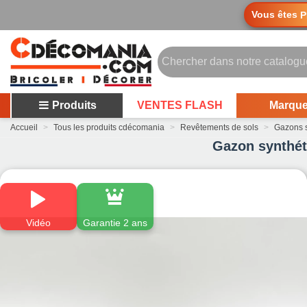
Vous êtes
P
Produits
VENTES FLASH
Marqu
Accueil
>
Tous les produits cdécomania
>
Revêtements de sols
>
Gazons s
Gazon synthét
Vidéo
Garantie 2 ans