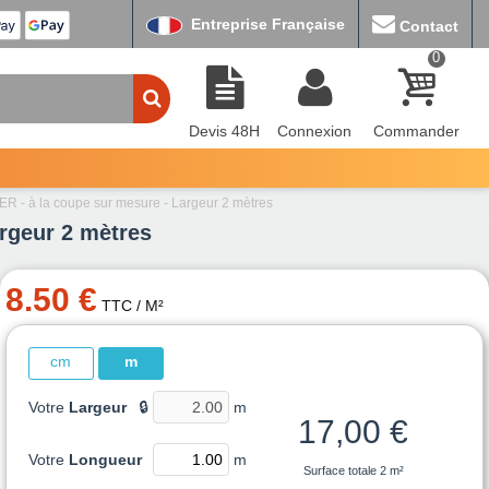
Entreprise Française
Contact
0
Devis 48H
Connexion
Commander
R - à la coupe sur mesure - Largeur 2 mètres
rgeur 2 mètres
8.50 €
TTC
/ M²
cm
m
Votre
Largeur
🔒
m
17,00 €
Votre
Longueur
m
Surface totale
2 m²