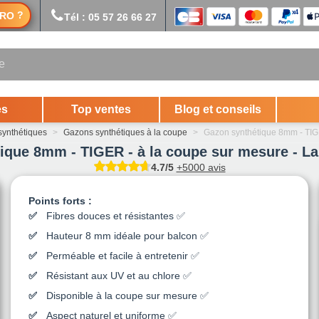
?
RO
Tél : 05 57 26 66 27
es
Top ventes
Blog et conseils
ynthétiques
>
Gazons synthétiques à la coupe
>
Gazon synthétique 8mm - TIGE
ique 8mm - TIGER - à la coupe sur mesure - La
4.7/5
+5000 avis
Points forts :
Fibres douces et résistantes ✅
Hauteur 8 mm idéale pour balcon ✅
Perméable et facile à entretenir ✅
Résistant aux UV et au chlore ✅
Disponible à la coupe sur mesure ✅
Aspect naturel et uniforme ✅