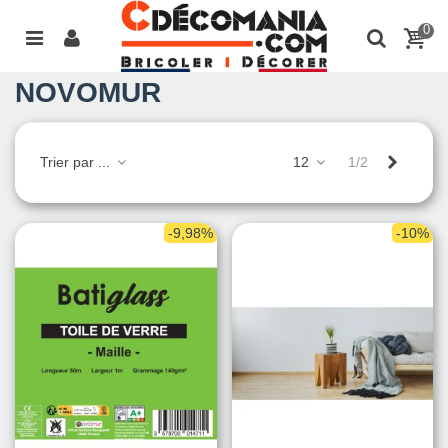
0
NOVOMUR
Suivant
Trier par ...
12
1/2
-9,98%
-10%