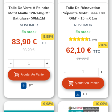
Toile De Verre À Peindre
Toile De Rénovation
Motif Maille 120-140g/m²
Prépeinte Motif Lisse 180
Batiglass- 50Mx1M
G/m² - 15m X 1m
NOVOMUR
NOVOMUR
En stock
En stock
-9,98%
83,90 €
1 avis
TTC
-10%
62,10 €
93,20 €
TTC
69,00 €
-
+
-
+
Ajouter Au Panier
Ajouter Au Panier
FT
FT
-9,98%
-10,09%