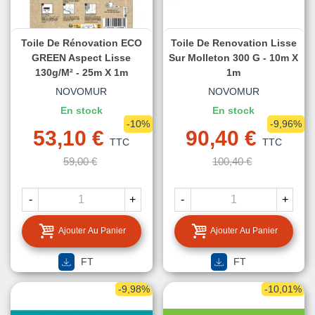
Toile De Rénovation ECO
Toile De Renovation Lisse
GREEN Aspect Lisse
Sur Molleton 300 G - 10m X
130g/m² - 25m X 1m
1m
NOVOMUR
NOVOMUR
En stock
En stock
-10%
-9,96%
53,10 €
90,40 €
TTC
TTC
59,00 €
100,40 €
-
+
-
+
Ajouter Au Panier
Ajouter Au Panier
FT
FT
-9,98%
-10,01%