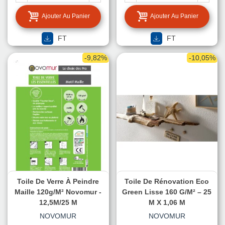
Ajouter Au Panier
Ajouter Au Panier
FT
FT
-9,82%
-10,05%
Toile De Verre À Peindre
Toile De Rénovation Eco
Maille 120g/m² Novomur -
Green Lisse 160 G/m² – 25
12,5M/25 M
M X 1,06 M
NOVOMUR
NOVOMUR