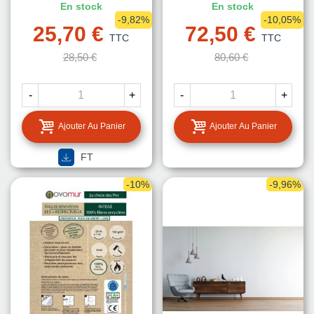
En stock
En stock
-9,82%
-10,05%
25,70 €
72,50 €
TTC
TTC
28,50 €
80,60 €
-
+
-
+
Ajouter Au Panier
Ajouter Au Panier
FT
-10%
-9,96%