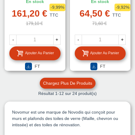
En stock
En stock
-9,99%
-9,92%
161,20 €
64,50 €
TTC
TTC
179,10 €
71,60 €
-
+
-
+
Ajouter Au Panier
Ajouter Au Panier
FT
FT
Chargez Plus De Produits
Résultat
1
-12 sur 24 produit(s)
Novomur est une marque de Novodis qui conçoit pour
murs et plafonds des toiles de verre (Maille, chevron ou
intissée) et des toiles de rénovation.