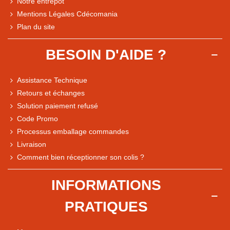
Notre entrepôt
Mentions Légales Cdécomania
Plan du site
BESOIN D'AIDE ?
Assistance Technique
Retours et échanges
Solution paiement refusé
Code Promo
Processus emballage commandes
Livraison
Comment bien réceptionner son colis ?
Note du magasin sur Google
INFORMATIONS
Comparaison des performances du magasin
PRATIQUES
+ de 5 500 avis
● Exceptionnel