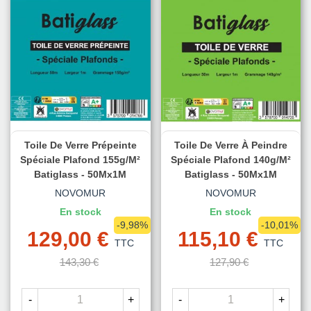
Toile De Verre Prépeinte
Toile De Verre À Peindre
Spéciale Plafond 155g/m²
Spéciale Plafond 140g/m²
Batiglass - 50Mx1M
Batiglass - 50Mx1M
NOVOMUR
NOVOMUR
En stock
En stock
-9,98%
-10,01%
129,00 €
115,10 €
TTC
TTC
143,30 €
127,90 €
-
+
-
+