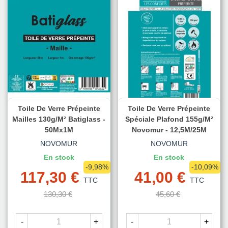
Toile De Verre Prépeinte
Toile De Verre Prépeinte
Mailles 130g/m² Batiglass -
Spéciale Plafond 155g/m²
50Mx1M
Novomur - 12,5M/25M
NOVOMUR
NOVOMUR
En stock
En stock
-9,98%
-10,09%
117,30 €
41,00 €
TTC
TTC
130,30 €
45,60 €
-
+
-
+