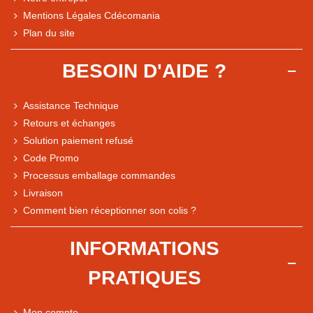
Mentions Légales Cdécomania
Plan du site
BESOIN D'AIDE ?
Assistance Technique
Retours et échanges
Solution paiement refusé
Code Promo
Processus emballage commandes
Livraison
Comment bien réceptionner son colis ?
Note du magasin sur Google
INFORMATIONS
Comparaison des performances du magasin
PRATIQUES
+ de 5 500 avis
● Exceptionnel
Mon compte