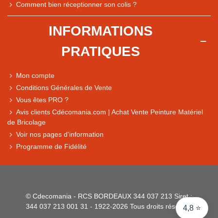
Comment bien réceptionner son colis ?
INFORMATIONS
PRATIQUES
Note du magasin sur Google
Comparaison des performances du magasin
Mon compte
+ de 5 500 avis
Conditions Générales de Vente
● Exceptionnel
Vous êtes PRO ?
Express, Chez vous, Point relais, Retrait magasin
Avis clients Cdécomania.com | Achat Vente Peinture Matériel
de Bricolage
● Exceptionnel
Voir nos pages d'information
Retours sous 14 jours
Programme de Fidélité
● Exceptionnel
CB, PayPal 4x, Google Pay, Apple Pay, Alma
© Cdecomania - RCS BORDEAUX 344 037 213 Siret :
344 037 213 001 31 - 1922-2026 Tous droits réservés
4,8 ⭐