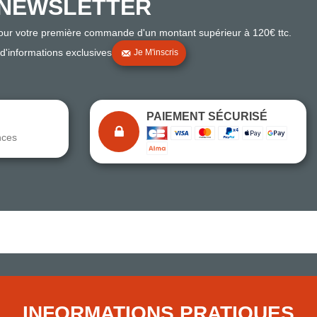
NEWSLETTER
pour votre première commande d'un montant supérieur à 120€ ttc.
 d'informations exclusives
Je M'inscris
PAIEMENT SÉCURISÉ
nces
Note du magasin sur Google
Comparaison des performances du magasin
+ de 5 500 avis
● Exceptionnel
Express, Chez vous, Point relais, Retrait magasin
INFORMATIONS PRATIQUES
● Exceptionnel