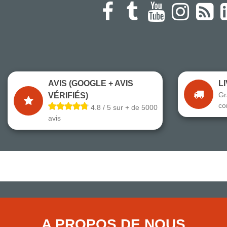
AVIS (GOOGLE + AVIS
L
Gr
VÉRIFIÉS)
co
4.8 / 5 sur + de 5000
avis
A PROPOS DE NOUS