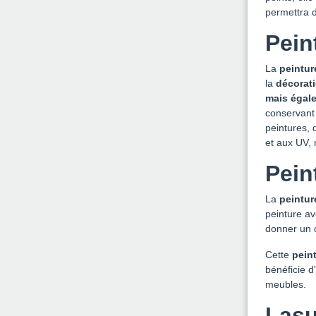
permettra d
Pein
La
peintur
la
décorati
mais égale
conservant 
peintures, 
et aux UV, 
Pein
La
peintur
peinture a
donner un 
Cette
pein
bénéficie 
meubles.
Lasu