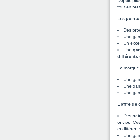
Depuis plu
tout en res
Les
peintu
Des pro
Une ga
Un excel
Une
ga
différent
La marque p
Une ga
Une ga
Une ga
L’
offre de 
Des
pei
envies. Ces
et différent
Une gam