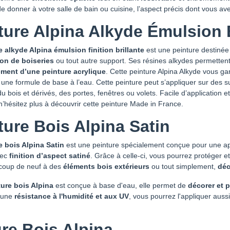
e donner à votre salle de bain ou cuisine, l’aspect précis dont vous av
ture Alpina Alkyde Émulsion B
e alkyde Alpina émulsion finition brillante
est une peinture destinée à
on de boiseries
ou tout autre support. Ses résines alkydes permetten
ment d’une peinture acrylique
. Cette peinture Alpina Alkyde vous ga
une formule de base à l’eau. Cette peinture peut s’appliquer sur des sup
du bois et dérivés, des portes, fenêtres ou volets. Facile d’application et
n’hésitez plus à découvrir cette peinture Made in France.
ture Bois Alpina Satin
e bois Alpina Satin
est une peinture spécialement conçue pour une applic
vec
finition d’aspect satiné
. Grâce à celle-ci, vous pourrez protéger 
coup de neuf à des
éléments bois extérieurs
ou tout simplement,
déc
ture bois Alpina
est conçue à base d'eau, elle permet de
décorer et 
d'une
résistance à l'humidité et aux UV
, vous pourrez l'appliquer aussi
re Bois Alpina