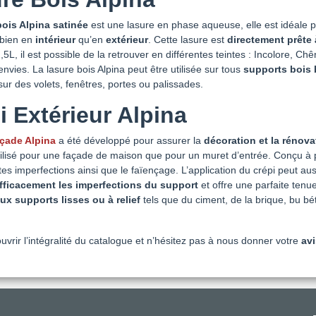
bois Alpina satinée
est une lasure en phase aqueuse, elle est idéale p
 bien en
intérieur
qu’en
extérieur
. Cette lasure est
directement prête 
,5L, il est possible de la retrouver en différentes teintes : Incolore
envies. La lasure bois Alpina peut être utilisée sur tous
supports bois 
 sur des volets, fenêtres, portes ou palissades.
i Extérieur Alpina
açade Alpina
a été développé pour assurer la
décoration et la rénova
tilisé pour une façade de maison que pour un muret d’entrée. Conçu à 
ntes imperfections ainsi que le faïençage. L’application du crépi peut aus
fficacement les imperfections du support
et offre une parfaite tenu
x supports lisses ou à relief
tels que du ciment, de la brique, bu bét
vrir l’intégralité du catalogue et n’hésitez pas à nous donner votre
avi