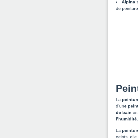
Alpina
s
de peinture
Pein
La
peintur
d’une
pein
de bain
est
l’humidité
.
La
peintur
peints, ell