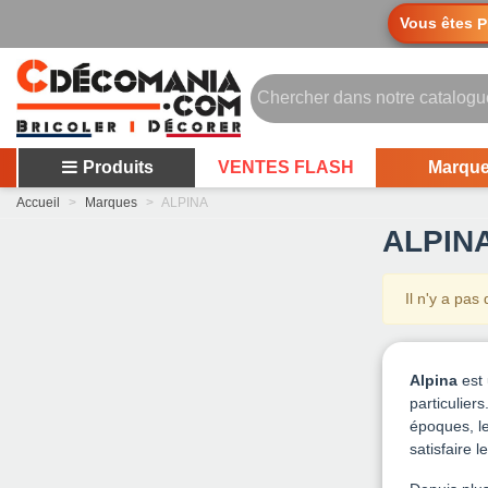
Vous êtes
P
Produits
VENTES FLASH
Marqu
Accueil
>
Marques
>
ALPINA
ALPIN
Il n'y a pas
Alpina
est 
particulier
époques, le
satisfaire 