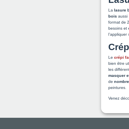
La
lasure 
bois
aussi
format de 2
besoins et 
l’appliquer
Crép
Le
crépi f
bien être u
les différe
masquer e
de
nombreu
peintures.
Venez décou