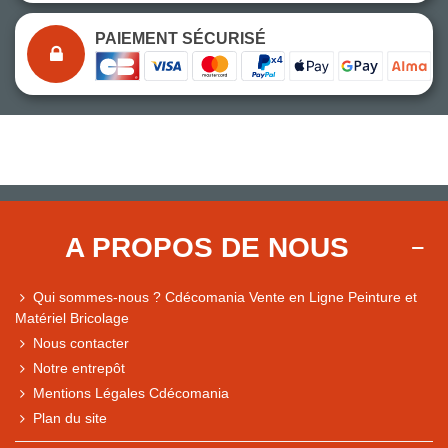
PAIEMENT SÉCURISÉ
A PROPOS DE NOUS
Qui sommes-nous ? Cdécomania Vente en Ligne Peinture et
Matériel Bricolage
Nous contacter
Notre entrepôt
Mentions Légales Cdécomania
Plan du site