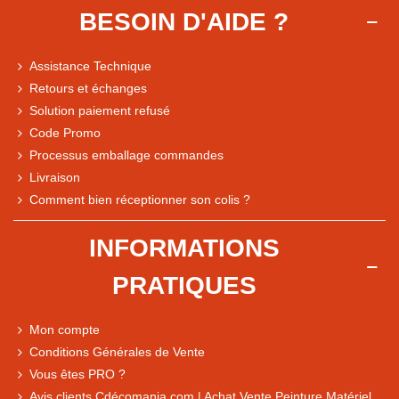
BESOIN D'AIDE ?
Assistance Technique
Retours et échanges
Solution paiement refusé
Code Promo
Processus emballage commandes
Livraison
Note du magasin sur Google
Comment bien réceptionner son colis ?
Comparaison des performances du magasin
+ de 5 500 avis
INFORMATIONS
● Exceptionnel
PRATIQUES
Express, Chez vous, Point relais, Retrait magasin
● Exceptionnel
Mon compte
Retours sous 14 jours
Conditions Générales de Vente
Vous êtes PRO ?
Avis clients Cdécomania.com | Achat Vente Peinture Matériel