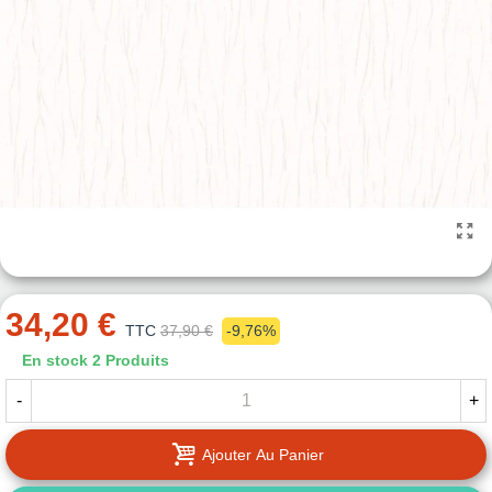
34,20 €
TTC
37,90 €
-9,76%
En stock
2 Produits
-
+
Ajouter Au Panier