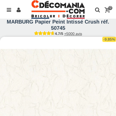
0
MARBURG Papier Peint Intissé Crush réf.
50745
4.7/5
+5000 avis
-9,85%