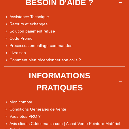
BESOIN D'AIDE ?
Assistance Technique
Retours et échanges
Solution paiement refusé
Code Promo
Processus emballage commandes
Livraison
Note du magasin sur Google
Comment bien réceptionner son colis ?
Comparaison des performances du magasin
+ de 5 500 avis
INFORMATIONS
● Exceptionnel
PRATIQUES
Express, Chez vous, Point relais, Retrait magasin
● Exceptionnel
Mon compte
Retours sous 14 jours
Conditions Générales de Vente
Vous êtes PRO ?
Avis clients Cdécomania.com | Achat Vente Peinture Matériel
● Exceptionnel