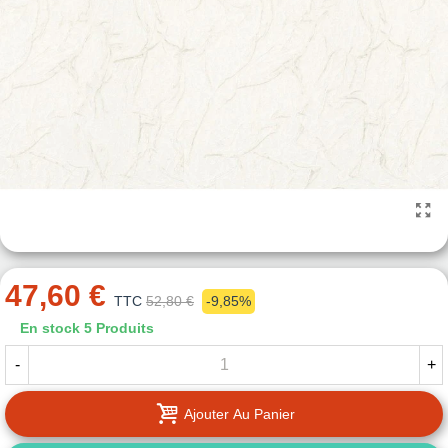
47,60 €
TTC
52,80 €
-9,85%
En stock
5 Produits
-
+
Ajouter Au Panier