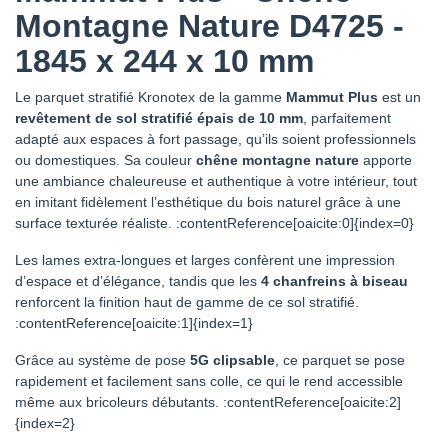
Montagne Nature D4725 -
1845 x 244 x 10 mm
Le parquet stratifié Kronotex de la gamme
Mammut Plus
est un
revêtement de sol stratifié épais de 10 mm
, parfaitement
adapté aux espaces à fort passage, qu’ils soient professionnels
ou domestiques. Sa couleur
chêne montagne nature
apporte
une ambiance chaleureuse et authentique à votre intérieur, tout
en imitant fidèlement l’esthétique du bois naturel grâce à une
surface texturée réaliste. :contentReference[oaicite:0]{index=0}
Les lames extra‑longues et larges confèrent une impression
d’espace et d’élégance, tandis que les
4 chanfreins à biseau
renforcent la finition haut de gamme de ce sol stratifié.
:contentReference[oaicite:1]{index=1}
Grâce au système de pose
5G clipsable
, ce parquet se pose
rapidement et facilement sans colle, ce qui le rend accessible
même aux bricoleurs débutants. :contentReference[oaicite:2]
{index=2}