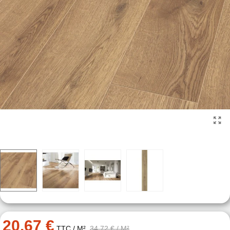
20.67 €
TTC
/ M²
34.72 €
/ M²