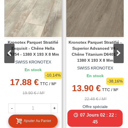
Kronotex Parquet Stratifié
Kronotex Parquet Stratifié -
Exquisit - Chêne Hella
Superior Advanced V4 -
D4754 - 1380 X 193 X 8 Mm
Chêne Titanium D6401 -
1380 X 193 X 8 Mm
SWISS KRONOTEX
SWISS KRONOTEX
En stock
-10,14%
En stock
17.88 €
-38,16%
TTC
/ M²
13.90 €
TTC
/ M²
19.90 €
/ M²
22.48 €
/ M²
Offre spéciale
-
+
07 Jours
02 : 22 :
Ajouter Au Panier
44