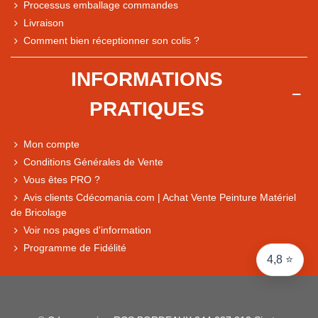
Processus emballage commandes
Livraison
Note du magasin sur Google
Comment bien réceptionner son colis ?
Comparaison des performances du magasin
+ de 5 500 avis
INFORMATIONS
● Exceptionnel
PRATIQUES
Express, Chez vous, Point relais, Retrait magasin
● Exceptionnel
Mon compte
Retours sous 14 jours
Conditions Générales de Vente
Vous êtes PRO ?
Avis clients Cdécomania.com | Achat Vente Peinture Matériel
● Exceptionnel
de Bricolage
CB, PayPal 4x, Google Pay, Apple Pay, Alma
Voir nos pages d'information
Programme de Fidélité
4,8 ⭐