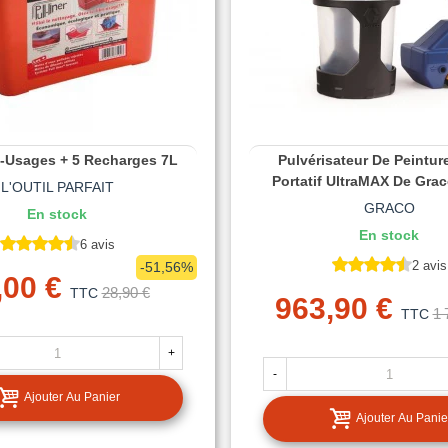
i-Usages + 5 Recharges 7L
Pulvérisateur De Peinture
Portatif UltraMAX De Grac
L'OUTIL PARFAIT
GRACO
En stock
En stock
6 avis
2 avis
-51,56%
,00 €
28,90 €
TTC
963,90 €
1 
TTC
+
-
Ajouter Au Panier
Ajouter Au Panie