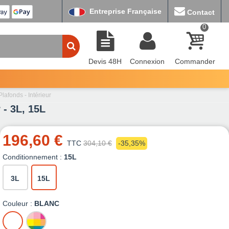
Entreprise Française
Contact
0
Devis 48H
Connexion
Commander
lafonds - Intérieur
 - 3L, 15L
196,60 €
TTC
304,10 €
-35,35%
Conditionnement :
15L
3L
15L
Couleur :
BLANC
BLANC
MISE
A