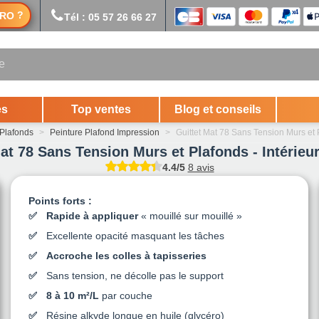
?
RO
Tél : 05 57 26 66 27
es
Top ventes
Blog et conseils
 Plafonds
>
Peinture Plafond Impression
>
Guittet Mat 78 Sans Tension Murs et P
at 78 Sans Tension Murs et Plafonds - Intérieur
4.4/5
8 avis
Points forts :
Rapide à appliquer
« mouillé sur mouillé »
Excellente opacité masquant les tâches
Accroche les colles à tapisseries
Sans tension, ne décolle pas le support
8 à 10 m²/L
par couche
Résine alkyde longue en huile (glycéro)