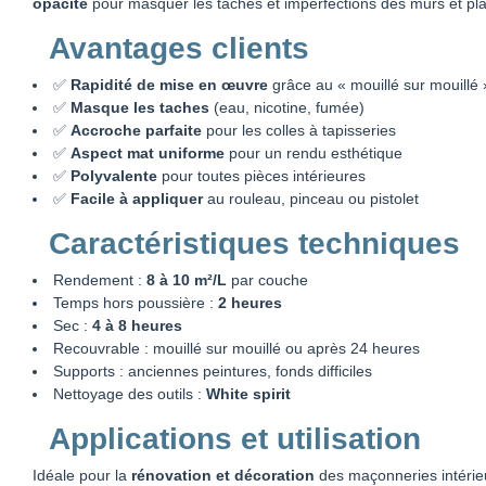
opacité
pour masquer les tâches et imperfections des murs et pl
Avantages clients
✅
Rapidité de mise en œuvre
grâce au « mouillé sur mouillé 
✅
Masque les taches
(eau, nicotine, fumée)
✅
Accroche parfaite
pour les colles à tapisseries
✅
Aspect mat uniforme
pour un rendu esthétique
✅
Polyvalente
pour toutes pièces intérieures
✅
Facile à appliquer
au rouleau, pinceau ou pistolet
Caractéristiques techniques
Rendement :
8 à 10 m²/L
par couche
Temps hors poussière :
2 heures
Sec :
4 à 8 heures
Recouvrable : mouillé sur mouillé ou après 24 heures
Supports : anciennes peintures, fonds difficiles
Nettoyage des outils :
White spirit
Applications et utilisation
Idéale pour la
rénovation et décoration
des maçonneries intérie