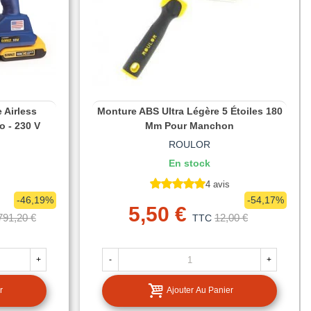
 Airless
Monture ABS Ultra Légère 5 Étoiles 180
o - 230 V
Mm Pour Manchon
ROULOR
En stock
4 avis
-46,19%
-54,17%
5,50 €
791,20 €
12,00 €
TTC
+
-
+
r
Ajouter Au Panier