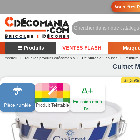
Vous êtes
P
Produits
VENTES FLASH
Marqu
Accueil
>
Tous les produits cdécomania
>
Peintures et Lasures
>
Peinture
Guittet M
-35,35%
A+
Emission dans
Pièce humide
Produit Teintable
l'air