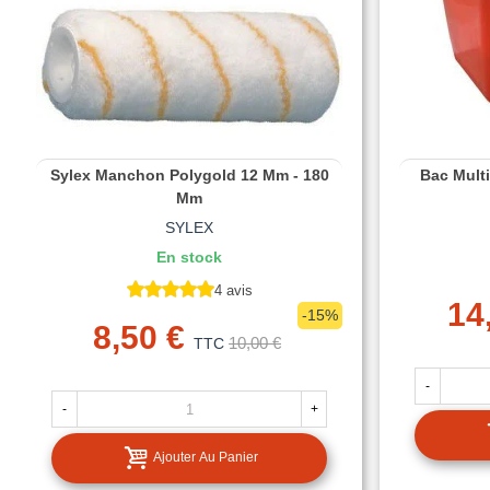
Sylex Manchon Polygold 12 Mm - 180
Bac Mult
Mm
SYLEX
En stock
4 avis
14
-15%
8,50 €
10,00 €
TTC
-
-
+
Ajouter Au Panier