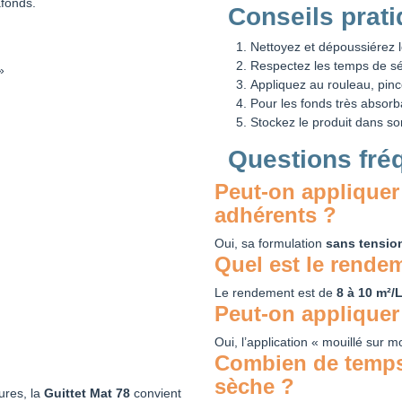
afonds.
Conseils prat
Nettoyez et dépoussiérez l
Respectez les temps de 
»
Appliquez au rouleau, pinc
Pour les fonds très absor
Stockez le produit dans s
Questions fréq
Peut-on appliquer
adhérents ?
Oui, sa formulation
sans tensio
Quel est le rendem
Le rendement est de
8 à 10 m²/
Peut-on appliquer 
Oui, l’application « mouillé sur mo
Combien de temps f
sèche ?
ures, la
Guittet Mat 78
convient