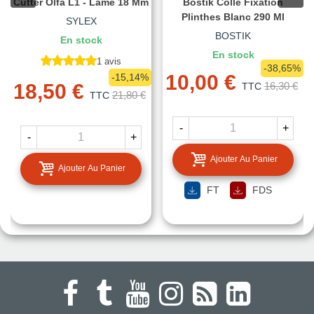
Cutter Olfa L1 - Lame 18 Mm
Bostik Colle Fixation
Plinthes Blanc 290 Ml
SYLEX
BOSTIK
En stock
En stock
1 avis
-38,65%
10,00 €
-15,14%
18,50 €
16,30 €
TTC
21,80 €
TTC
-
+
-
+
Ajouter Au Panier
Ajouter Au Panier
FT
FDS