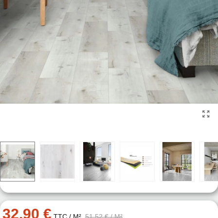
32.90 €
TTC
/ M²
51.52 €
/ M²