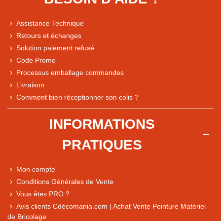
Assistance Technique
Retours et échanges
Solution paiement refusé
Code Promo
Processus emballage commandes
Livraison
Note du magasin sur Google
Comment bien réceptionner son colis ?
Comparaison des performances du magasin
+ de 5 500 avis
INFORMATIONS
● Exceptionnel
PRATIQUES
Express, Chez vous, Point relais, Retrait magasin
● Exceptionnel
Mon compte
Retours sous 14 jours
Conditions Générales de Vente
Vous êtes PRO ?
Avis clients Cdécomania.com | Achat Vente Peinture Matériel
● Exceptionnel
de Bricolage