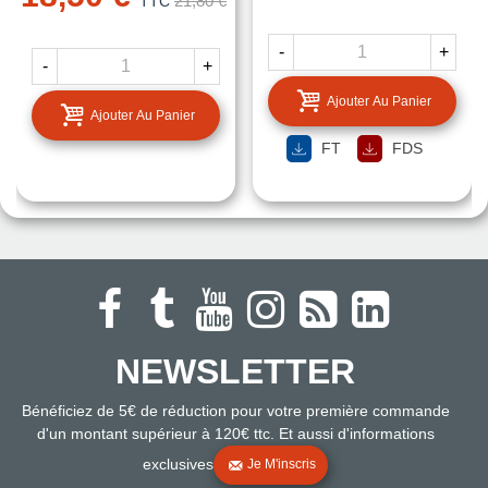
21,80 €
TTC
-
+
-
+
Ajouter Au Panier
Ajouter Au Panier
FT
FDS
NEWSLETTER
Bénéficiez de 5€ de réduction pour votre première commande
d'un montant supérieur à 120€ ttc. Et aussi d'informations
exclusives
Je M'inscris