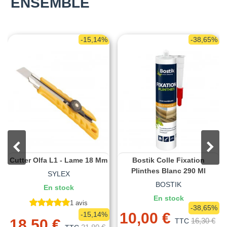
ENSEMBLE
-15,14%
-38,65%
Cutter Olfa L1 - Lame 18 Mm
Bostik Colle Fixation
Plinthes Blanc 290 Ml
SYLEX
BOSTIK
En stock
En stock
1 avis
-38,65%
10,00 €
-15,14%
18,50 €
16,30 €
TTC