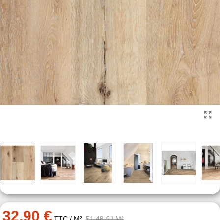
32.90 €
TTC
/ M²
51.48 €
/ M²