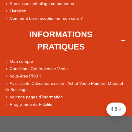
Processus emballage commandes
Livraison
Note du magasin sur Google
Comment bien réceptionner son colis ?
Comparaison des performances du magasin
+ de 5 500 avis
INFORMATIONS
● Exceptionnel
PRATIQUES
Express, Chez vous, Point relais, Retrait magasin
● Exceptionnel
Mon compte
Retours sous 14 jours
Conditions Générales de Vente
Vous êtes PRO ?
Avis clients Cdécomania.com | Achat Vente Peinture Matériel
● Exceptionnel
de Bricolage
CB, PayPal 4x, Google Pay, Apple Pay, Alma
Voir nos pages d'information
Programme de Fidélité
4,8 ⭐