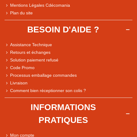
Mentions Légales Cdécomania
Plan du site
BESOIN D'AIDE ?
Assistance Technique
Retours et échanges
Solution paiement refusé
Code Promo
Processus emballage commandes
Livraison
Note du magasin sur Google
Comment bien réceptionner son colis ?
Comparaison des performances du magasin
+ de 5 500 avis
INFORMATIONS
● Exceptionnel
PRATIQUES
Express, Chez vous, Point relais, Retrait magasin
● Exceptionnel
Mon compte