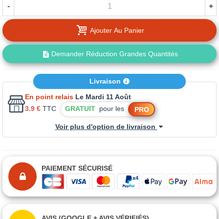
-
+
Ajouter Au Panier
Demander Réduction Grandes Quantités
Livraison
En point relais
Le Mardi 11 Août
3.9 €
TTC
GRATUIT
pour les
PRO
Voir plus d'option de livraison
PAIEMENT SÉCURISÉ
AVIS (GOOGLE + AVIS VÉRIFIÉS)