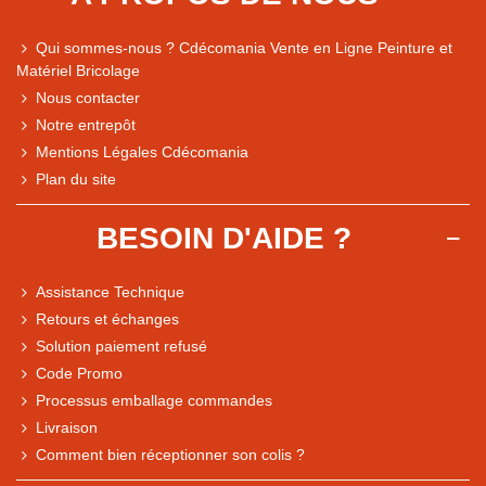
Qui sommes-nous ? Cdécomania Vente en Ligne Peinture et
Matériel Bricolage
Nous contacter
Notre entrepôt
Mentions Légales Cdécomania
Plan du site
BESOIN D'AIDE ?
Assistance Technique
Retours et échanges
Solution paiement refusé
Code Promo
Processus emballage commandes
Livraison
Note du magasin sur Google
Comment bien réceptionner son colis ?
Comparaison des performances du magasin