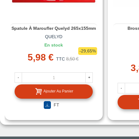
Spatule À Maroufler Quelyd 265x155mm
Bros
QUELYD
En stock
-29,65%
5,98 €
8,50 €
TTC
3
-
+
-
Ajouter Au Panier
FT