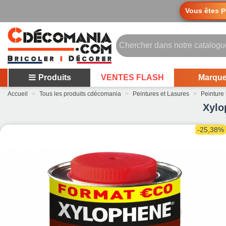
Vous êtes
P
Produits
VENTES FLASH
Marqu
Accueil
>
Tous les produits cdécomania
>
Peintures et Lasures
>
Peinture 
Xylo
-25,38%