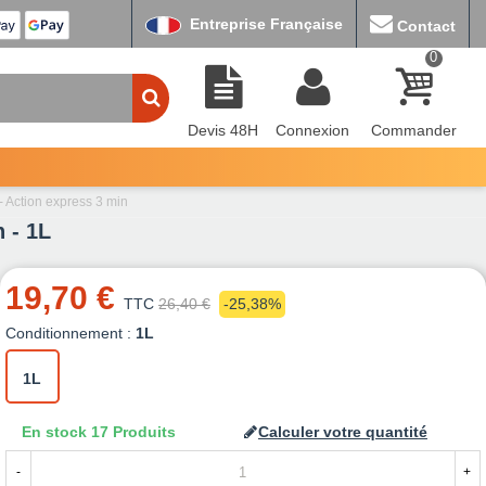
Entreprise Française
Contact
0
Devis 48H
Connexion
Commander
 Action express 3 min
 - 1L
19,70 €
TTC
26,40 €
-25,38%
Conditionnement :
1L
1L
En stock
17 Produits
Calculer votre quantité
-
+