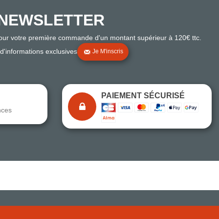
NEWSLETTER
pour votre première commande d'un montant supérieur à 120€ ttc.
 d'informations exclusives
Je M'inscris
PAIEMENT SÉCURISÉ
nces
Note du magasin sur Google
Comparaison des performances du magasin
+ de 5 500 avis
● Exceptionnel
Express, Chez vous, Point relais, Retrait magasin