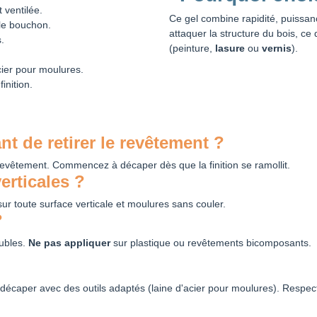
 ventilée.
Ce gel combine rapidité, puissan
 le bouchon.
attaquer la structure du bois, ce q
.
(peinture,
lasure
ou
vernis
).
cier pour moulures.
inition.
t de retirer le revêtement ?
revêtement. Commencez à décaper dès que la finition se ramollit.
verticales ?
ur toute surface verticale et moulures sans couler.
?
eubles.
Ne pas appliquer
sur plastique ou revêtements bicomposants.
et décaper avec des outils adaptés (laine d'acier pour moulures). Respec