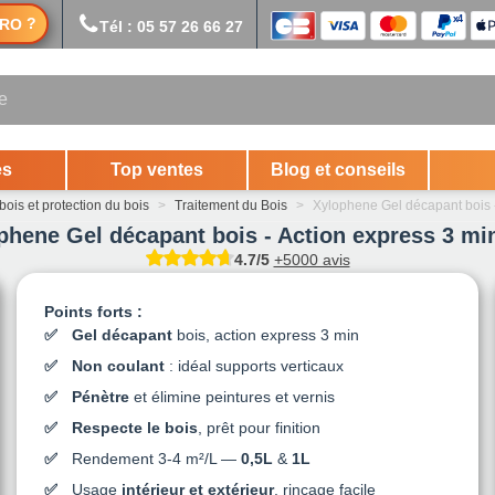
?
RO
Tél : 05 57 26 66 27
es
Top ventes
Blog et conseils
bois et protection du bois
>
Traitement du Bois
>
Xylophene Gel décapant bois -
phene Gel décapant bois - Action express 3 min
4.7/5
+5000 avis
Points forts :
Gel décapant
bois, action express 3 min
Non coulant
: idéal supports verticaux
Pénètre
et élimine peintures et vernis
Respecte le bois
, prêt pour finition
Rendement 3-4 m²/L —
0,5L
&
1L
Usage
intérieur et extérieur
, rinçage facile