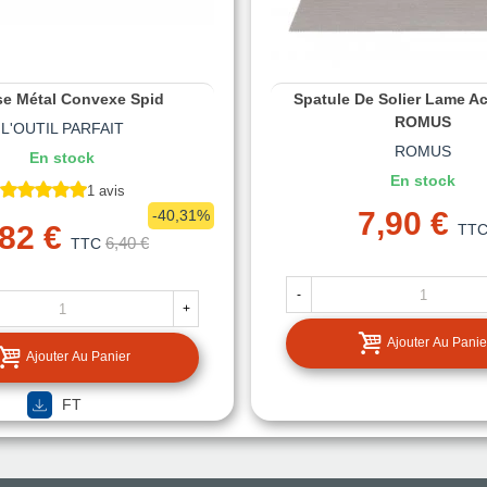
se Métal Convexe Spid
Spatule De Solier Lame Ac
ROMUS
L'OUTIL PARFAIT
ROMUS
En stock
En stock
1 avis
7,90 €
-40,31%
,82 €
TT
6,40 €
TTC
-
+
Ajouter Au Panie
Ajouter Au Panier
FT