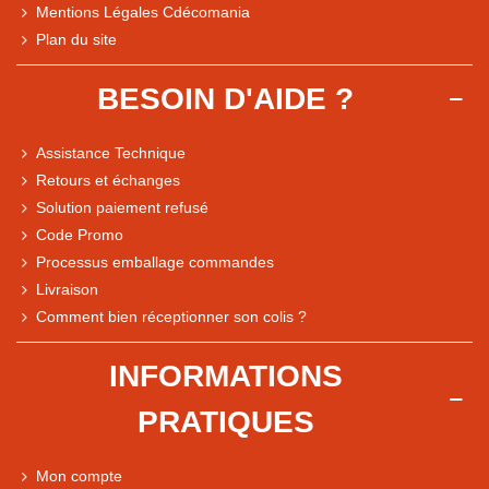
Mentions Légales Cdécomania
Plan du site
BESOIN D'AIDE ?
Assistance Technique
Retours et échanges
Solution paiement refusé
Code Promo
Processus emballage commandes
Livraison
Note du magasin sur Google
Comment bien réceptionner son colis ?
Comparaison des performances du magasin
+ de 5 500 avis
INFORMATIONS
● Exceptionnel
PRATIQUES
Express, Chez vous, Point relais, Retrait magasin
● Exceptionnel
Mon compte