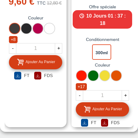
9,60 €
12,80 €
TTC
Offre spéciale
10 Jours
01 : 37 :
Couleur
17
ANTHRACITE
NOIR
FRAMBOISE
BLANC
MAT
MAT
+8
Conditionnement
-
+
300ml
Ajouter Au Panier
Couleur
ROUGE
VERT
RAL
RAL
FT
FDS
FEU
MOUSSE
1016
2004
JAUNE
ORANGE
+17
SOUFRE
PUR
-
+
Ajouter Au Panier
FT
FDS