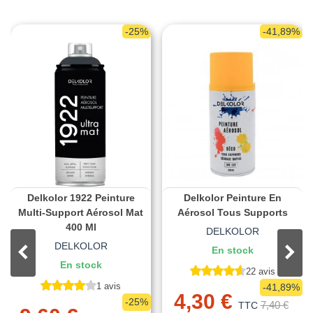
-25%
-41,89%
Delkolor 1922 Peinture
Delkolor Peinture En
Multi-Support Aérosol Mat
Aérosol Tous Supports
400 Ml
DELKOLOR
DELKOLOR
En stock
En stock
22 avis
1 avis
-41,89%
4,30 €
-25%
7,40 €
TTC