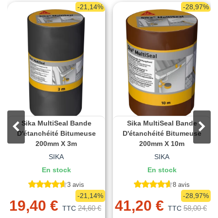
-21,14%
-28,97%
Sika MultiSeal Bande
Sika MultiSeal Bande
D'étanchéité Bitumeuse
D'étanchéité Bitumeuse
200mm X 3m
200mm X 10m
SIKA
SIKA
En stock
En stock
3 avis
8 avis
-21,14%
-28,97%
19,40 €
41,20 €
24,60 €
58,00 €
TTC
TTC