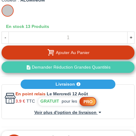
Couleur :
ALUMINIUM
ALUMINIUM
En stock
13 Produits
-
+
Ajouter Au Panier
Demander Réduction Grandes Quantités
Livraison
En point relais
Le Mercredi 12 Août
3.9 €
TTC
GRATUIT
pour les
PRO
Voir plus d'option de livraison