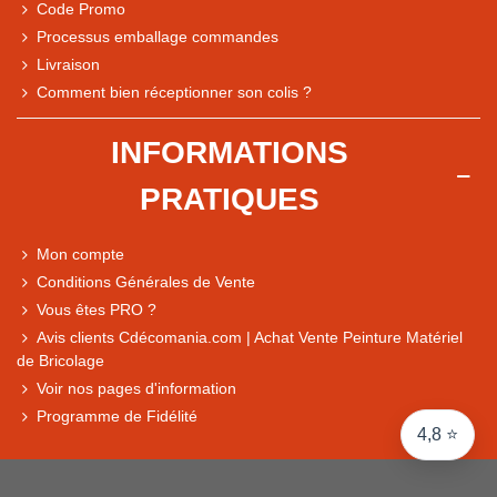
Code Promo
Processus emballage commandes
Livraison
Note du magasin sur Google
Comment bien réceptionner son colis ?
Comparaison des performances du magasin
+ de 5 500 avis
INFORMATIONS
● Exceptionnel
PRATIQUES
Express, Chez vous, Point relais, Retrait magasin
● Exceptionnel
Mon compte
Retours sous 14 jours
Conditions Générales de Vente
Vous êtes PRO ?
Avis clients Cdécomania.com | Achat Vente Peinture Matériel
● Exceptionnel
de Bricolage
CB, PayPal 4x, Google Pay, Apple Pay, Alma
Voir nos pages d'information
Programme de Fidélité
4,8 ⭐