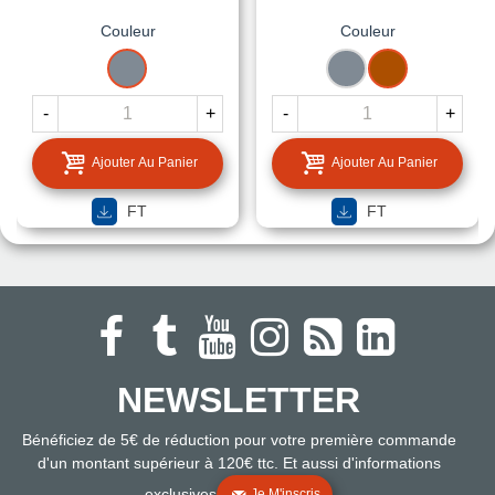
Couleur
Couleur
GRIS
GRIS
TERRE
CUITE
-
+
-
+
Ajouter Au Panier
Ajouter Au Panier
FT
FT
NEWSLETTER
Bénéficiez de 5€ de réduction pour votre première commande
d'un montant supérieur à 120€ ttc. Et aussi d'informations
exclusives
Je M'inscris