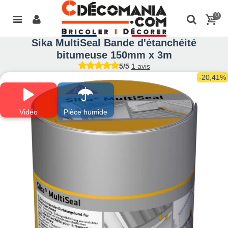
0
Sika MultiSeal Bande d'étanchéité
bitumeuse 150mm x 3m
5/5
1 avis
-20,41%
Vidéo
Pièce humide