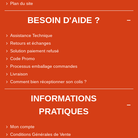
Plan du site
BESOIN D'AIDE ?
Assistance Technique
Retours et échanges
Solution paiement refusé
Code Promo
Processus emballage commandes
Livraison
Note du magasin sur Google
Comment bien réceptionner son colis ?
Comparaison des performances du magasin
+ de 5 500 avis
INFORMATIONS
● Exceptionnel
PRATIQUES
Express, Chez vous, Point relais, Retrait magasin
● Exceptionnel
Mon compte
Retours sous 14 jours
Conditions Générales de Vente