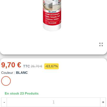
9,70 €
TTC
26,70 €
-63,67%
Couleur :
BLANC
BLANC
En stock
23 Produits
-
+