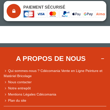
PAIEMENT SÉCURISÉ
A PROPOS DE NOUS
Qui sommes-nous ? Cdécomania Vente en Ligne Peinture et
Matériel Bricolage
Nous contacter
Notre entrepôt
Mentions Légales Cdécomania
Plan du site