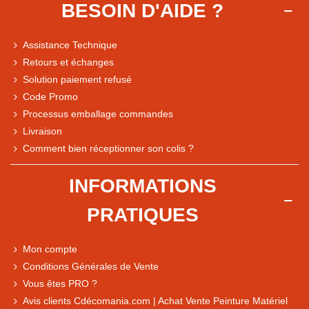
BESOIN D'AIDE ?
Assistance Technique
Retours et échanges
Solution paiement refusé
Code Promo
Processus emballage commandes
Livraison
Note du magasin sur Google
Comment bien réceptionner son colis ?
Comparaison des performances du magasin
+ de 5 500 avis
INFORMATIONS
● Exceptionnel
PRATIQUES
Express, Chez vous, Point relais, Retrait magasin
● Exceptionnel
Mon compte
Retours sous 14 jours
Conditions Générales de Vente
Vous êtes PRO ?
Avis clients Cdécomania.com | Achat Vente Peinture Matériel