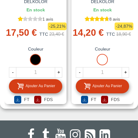
DELKOLOR
DELKOLOR
En stock
En stock
1 avis
8 avis
-25,21%
-24,87%
17,50 €
14,20 €
23,40 €
18,90 €
TTC
TTC
Couleur
Couleur
NOIR
BLANC
-
+
-
+
Ajouter Au Panier
Ajouter Au Panier
FT
FDS
FT
FDS