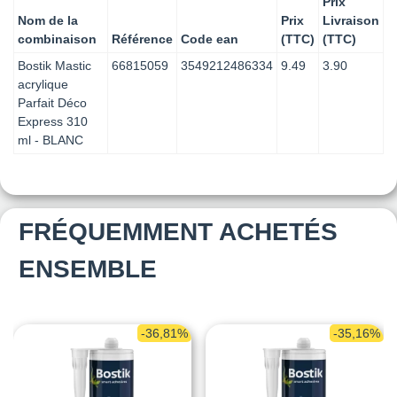
Prix
Nom de la
Prix
Livraison
combinaison
Référence
Code ean
(TTC)
(TTC)
Bostik Mastic
66815059
3549212486334
9.49
3.90
acrylique
Parfait Déco
Express 310
ml - BLANC
FRÉQUEMMENT ACHETÉS
ENSEMBLE
-36,81%
-35,16%