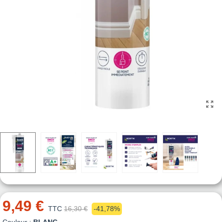
9,49 €
TTC
16,30 €
-41,78%