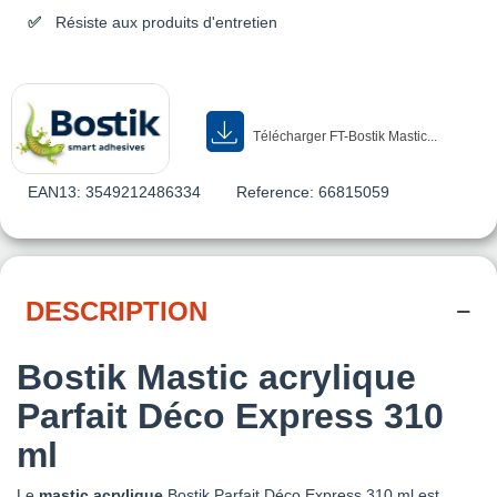
Résiste aux produits d'entretien
Télécharger FT-Bostik Mastic...
EAN13:
3549212486334
Reference:
66815059
DESCRIPTION
Bostik Mastic acrylique
Parfait Déco Express 310
ml
Le
mastic acrylique
Bostik Parfait Déco Express 310 ml est