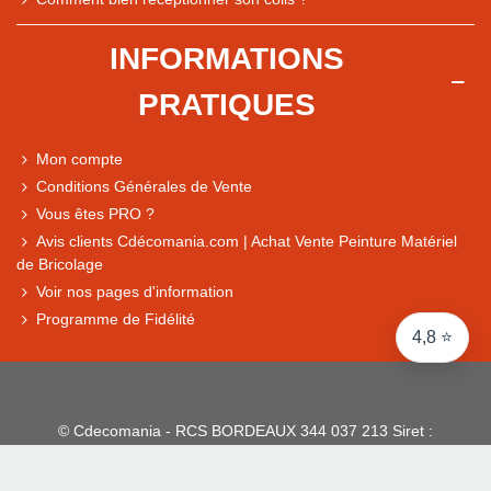
Comparaison des performances du magasin
+ de 5 500 avis
INFORMATIONS
● Exceptionnel
PRATIQUES
Express, Chez vous, Point relais, Retrait magasin
● Exceptionnel
Mon compte
Retours sous 14 jours
Conditions Générales de Vente
Vous êtes PRO ?
Avis clients Cdécomania.com | Achat Vente Peinture Matériel
● Exceptionnel
de Bricolage
CB, PayPal 4x, Google Pay, Apple Pay, Alma
Voir nos pages d'information
Programme de Fidélité
4,8 ⭐
© Cdecomania - RCS BORDEAUX 344 037 213 Siret :
344 037 213 001 31 - 1922-2026 Tous droits réservés