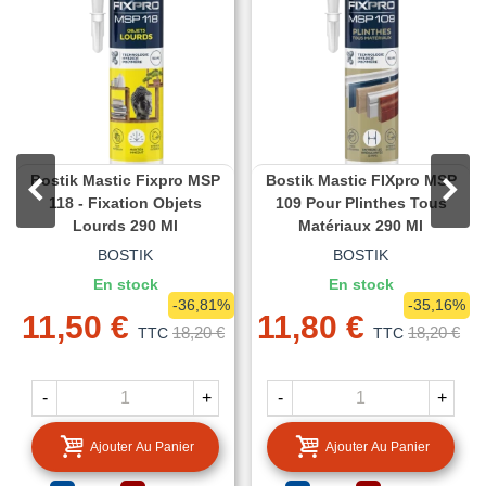
Bostik Mastic Fixpro MSP
Bostik Mastic FIXpro MSP
118 - Fixation Objets
109 Pour Plinthes Tous
Lourds 290 Ml
Matériaux 290 Ml
BOSTIK
BOSTIK
En stock
En stock
-36,81%
-35,16%
11,50 €
11,80 €
18,20 €
18,20 €
TTC
TTC
-
+
-
+
Ajouter Au Panier
Ajouter Au Panier