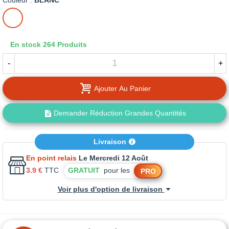
Couleur :
BLANC
BLANC
En stock
264 Produits
-
+
Ajouter Au Panier
Demander Réduction Grandes Quantités
Livraison
En point relais
Le Mercredi 12 Août
3.9 €
TTC
GRATUIT
pour les
PRO
Voir plus d'option de livraison