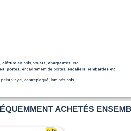
s,
clôture
en bois,
volets
,
charpentes
, etc.
res
,
portes
, encadrement de portes,
escaliers
,
rembardes
etc.
 peint vinyle, contreplaqué, laminés bois
ÉQUEMMENT ACHETÉS ENSEM
-20%