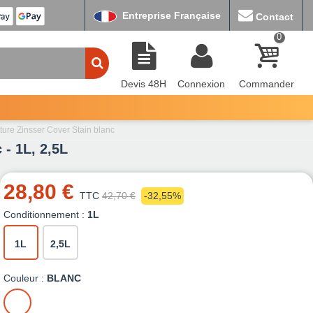
Entreprise Française
Contact
0
Devis 48H
Connexion
Commander
nture Zinsser Cover Stain blanc
 - 1L, 2,5L
28,80 €
TTC
42,70 €
-32,55%
Conditionnement :
1L
1L
2,5L
Couleur :
BLANC
BLANC