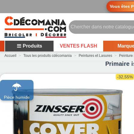
Vous êtes
P
Produits
VENTES FLASH
Marqu
Accueil
>
Tous les produits cdécomania
>
Peintures et Lasures
>
Peinture 
Primaire i
-32,55%
Pièce humide