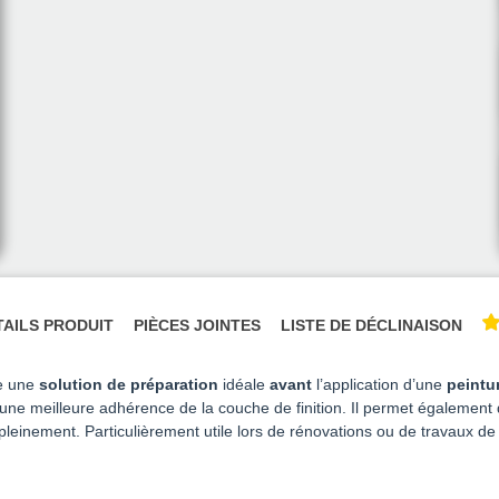
TAILS PRODUIT
PIÈCES JOINTES
LISTE DE DÉCLINAISON
e une
solution de préparation
idéale
avant
l’application d’une
peintu
ir une meilleure adhérence de la couche de finition. Il permet égalemen
leinement. Particulièrement utile lors de rénovations ou de travaux de re