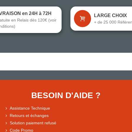
IVRAISON en 24H à 72H
LARGE CHOIX
atuite en Relais dès 120€ (voir
+ de 25 000 Référe
nditions)
BESOIN D'AIDE ?
Assistance Technique
Retours et échanges
Solution paiement refusé
Code Promo