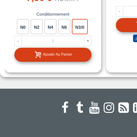
-
Conditionnement
N0
N2
N4
N6
N3/0
-
+
Ajouter Au Panier