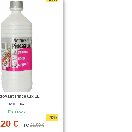
ttoyant Pinceaux 1L
MIEUXA
En stock
-20%
,20 €
21,50 €
TTC