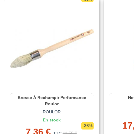
Brosse À Rechampir Performance
Ne
Roulor
ROULOR
En stock
17
-36%
7,36 €
11,50 €
TTC