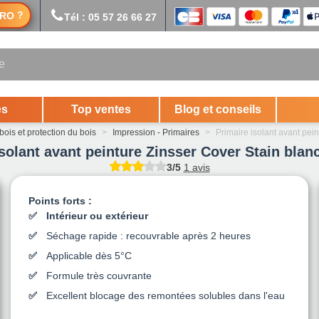
?
RO
Tél : 05 57 26 66 27
es
Top ventes
Blog et conseils
bois et protection du bois
>
Impression - Primaires
>
Primaire isolant avant pei
solant avant peinture Zinsser Cover Stain blanc
3/5
1 avis
Points forts :
Intérieur ou extérieur
Séchage rapide : recouvrable après 2 heures
Applicable dès 5°C
Formule très couvrante
Excellent blocage des remontées solubles dans l'eau