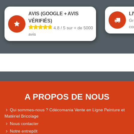
AVIS (GOOGLE + AVIS
L
Gr
VÉRIFIÉS)
co
4.8 / 5 sur + de 5000
avis
A PROPOS DE NOUS
Qui sommes-nous ? Cdécomania Vente en Ligne Peinture et
Matériel Bricolage
Nous contacter
Notre entrepôt