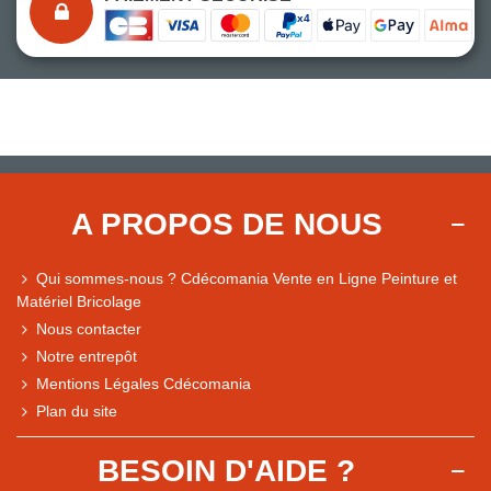
A PROPOS DE NOUS
Qui sommes-nous ? Cdécomania Vente en Ligne Peinture et
Matériel Bricolage
Nous contacter
Notre entrepôt
Mentions Légales Cdécomania
Plan du site
BESOIN D'AIDE ?