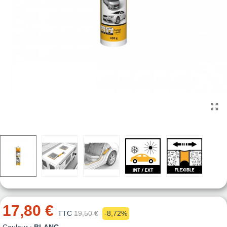
17,80 €
TTC
19,50 €
-8,72%