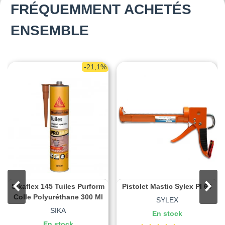
FRÉQUEMMENT ACHETÉS
ENSEMBLE
-21,1%
Sikaflex 145 Tuiles Purform
Pistolet Mastic Sylex PI 69
Colle Polyuréthane 300 Ml
SYLEX
SIKA
En stock
En stock