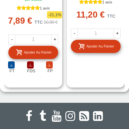
1 avis
1 avis
11,20 €
-21,1%
TTC
7,89 €
10,00 €
TTC
-
+
-
+
Ajouter Au Panier
Ajouter Au Panier
FT
FDS
FP