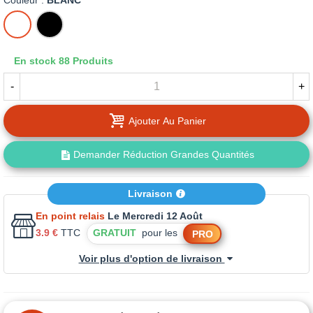
Couleur :
BLANC
BLANC
NOIR
En stock
88 Produits
-
+
Ajouter Au Panier
Demander Réduction Grandes Quantités
Livraison
En point relais
Le Mercredi 12 Août
3.9 €
TTC
GRATUIT
pour les
PRO
Voir plus d'option de livraison