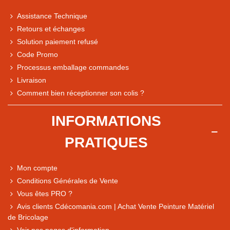
Assistance Technique
Retours et échanges
Solution paiement refusé
Code Promo
Processus emballage commandes
Livraison
Note du magasin sur Google
Comment bien réceptionner son colis ?
Comparaison des performances du magasin
+ de 5 500 avis
INFORMATIONS
● Exceptionnel
PRATIQUES
Express, Chez vous, Point relais, Retrait magasin
● Exceptionnel
Mon compte
Retours sous 14 jours
Conditions Générales de Vente
Vous êtes PRO ?
Avis clients Cdécomania.com | Achat Vente Peinture Matériel
● Exceptionnel
de Bricolage
CB, PayPal 4x, Google Pay, Apple Pay, Alma