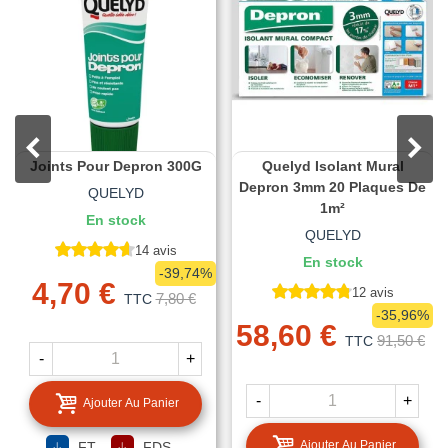
Joints Pour Depron 300G
Quelyd Isolant Mural
Depron 3mm 20 Plaques De
QUELYD
1m²
En stock
QUELYD
14 avis
En stock
-39,74%
4,70 €
12 avis
7,80 €
TTC
-35,96%
58,60 €
91,50 €
TTC
-
+
-
+
Ajouter Au Panier
Ajouter Au Panier
FT
FDS