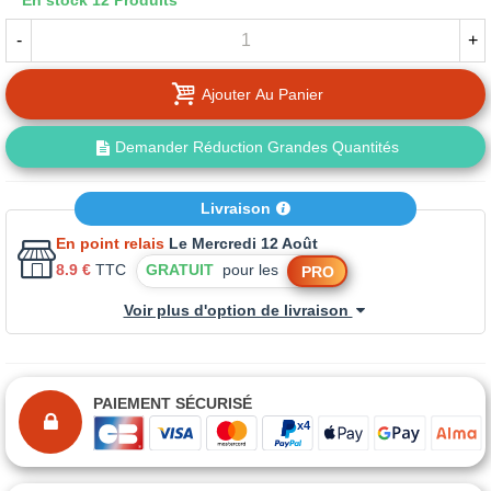
En stock
12 Produits
-
+
Ajouter Au Panier
Demander Réduction Grandes Quantités
Livraison
En point relais
Le Mercredi 12 Août
8.9 €
TTC
GRATUIT
pour les
PRO
Voir plus d'option de livraison
PAIEMENT SÉCURISÉ