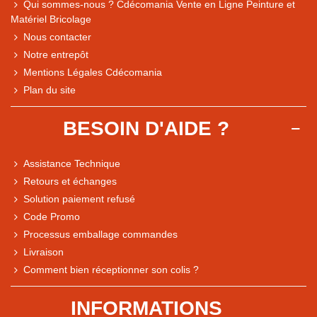
Qui sommes-nous ? Cdécomania Vente en Ligne Peinture et
Matériel Bricolage
Nous contacter
Notre entrepôt
Mentions Légales Cdécomania
Plan du site
BESOIN D'AIDE ?
Assistance Technique
Retours et échanges
Solution paiement refusé
Code Promo
Processus emballage commandes
Livraison
Note du magasin sur Google
Comment bien réceptionner son colis ?
Comparaison des performances du magasin
+ de 5 500 avis
INFORMATIONS