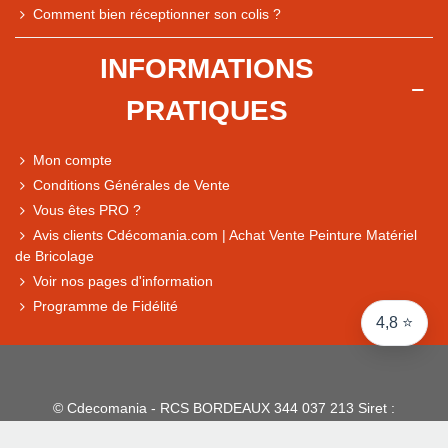
Comment bien réceptionner son colis ?
Comparaison des performances du magasin
+ de 5 500 avis
INFORMATIONS
● Exceptionnel
PRATIQUES
Express, Chez vous, Point relais, Retrait magasin
● Exceptionnel
Mon compte
Retours sous 14 jours
Conditions Générales de Vente
Vous êtes PRO ?
Avis clients Cdécomania.com | Achat Vente Peinture Matériel
● Exceptionnel
de Bricolage
CB, PayPal 4x, Google Pay, Apple Pay, Alma
Voir nos pages d'information
Programme de Fidélité
4,8 ⭐
© Cdecomania - RCS BORDEAUX 344 037 213 Siret :
344 037 213 001 31 - 1922-2026 Tous droits réservés