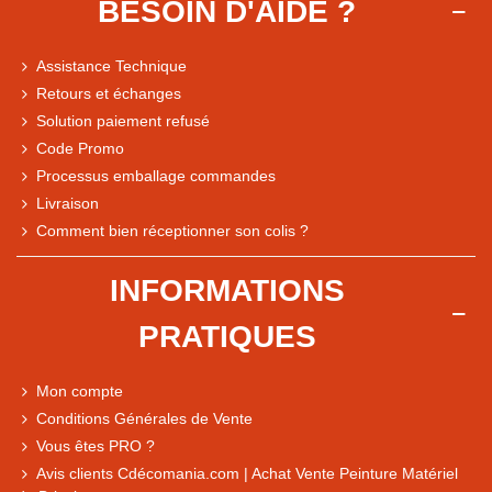
BESOIN D'AIDE ?
Assistance Technique
Retours et échanges
Solution paiement refusé
Code Promo
Processus emballage commandes
Livraison
Note du magasin sur Google
Comment bien réceptionner son colis ?
Comparaison des performances du magasin
+ de 5 500 avis
INFORMATIONS
● Exceptionnel
PRATIQUES
Express, Chez vous, Point relais, Retrait magasin
● Exceptionnel
Mon compte
Retours sous 14 jours
Conditions Générales de Vente
Vous êtes PRO ?
Avis clients Cdécomania.com | Achat Vente Peinture Matériel
● Exceptionnel