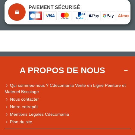
PAIEMENT SÉCURISÉ
A PROPOS DE NOUS
Qui sommes-nous ? Cdécomania Vente en Ligne Peinture et
Matériel Bricolage
Nous contacter
Notre entrepôt
Mentions Légales Cdécomania
Plan du site