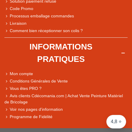
Solution paiement refusé
Code Promo
Processus emballage commandes
Livraison
Note du magasin sur Google
Comment bien réceptionner son colis ?
Comparaison des performances du magasin
+ de 5 500 avis
INFORMATIONS
● Exceptionnel
PRATIQUES
Express, Chez vous, Point relais, Retrait magasin
● Exceptionnel
Mon compte
Retours sous 14 jours
Conditions Générales de Vente
Vous êtes PRO ?
Avis clients Cdécomania.com | Achat Vente Peinture Matériel
● Exceptionnel
de Bricolage
CB, PayPal 4x, Google Pay, Apple Pay, Alma
Voir nos pages d'information
Programme de Fidélité
4,8 ⭐