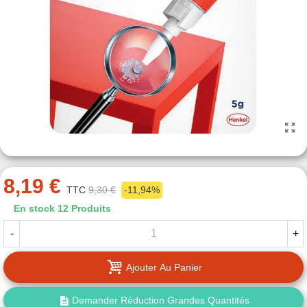
8,19 €
TTC
9,30 €
-11,94%
En stock
12 Produits
-
+
Ajouter Au Panier
Demander Réduction Grandes Quantités