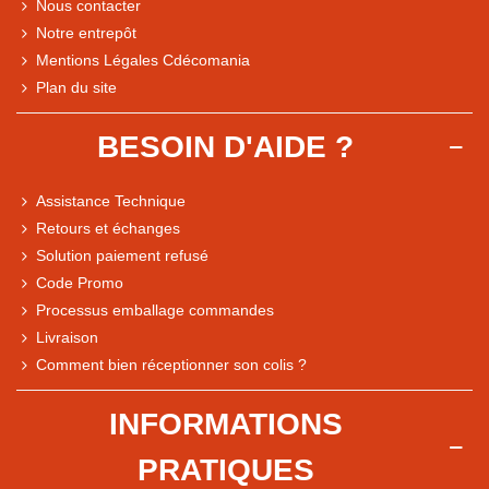
Nous contacter
Notre entrepôt
Mentions Légales Cdécomania
Plan du site
BESOIN D'AIDE ?
Assistance Technique
Retours et échanges
Solution paiement refusé
Code Promo
Processus emballage commandes
Livraison
Note du magasin sur Google
Comment bien réceptionner son colis ?
Comparaison des performances du magasin
+ de 5 500 avis
INFORMATIONS
● Exceptionnel
PRATIQUES
Express, Chez vous, Point relais, Retrait magasin