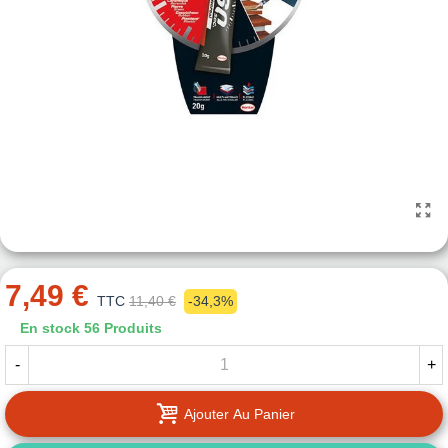
7,49 €
TTC
11,40 €
-34,3%
En stock
56 Produits
-
+
Ajouter Au Panier