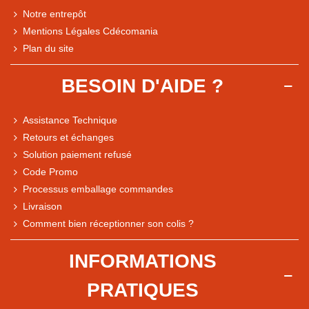
Notre entrepôt
Mentions Légales Cdécomania
Plan du site
BESOIN D'AIDE ?
Assistance Technique
Retours et échanges
Solution paiement refusé
Code Promo
Processus emballage commandes
Livraison
Note du magasin sur Google
Comment bien réceptionner son colis ?
Comparaison des performances du magasin
+ de 5 500 avis
INFORMATIONS
● Exceptionnel
PRATIQUES
Express, Chez vous, Point relais, Retrait magasin