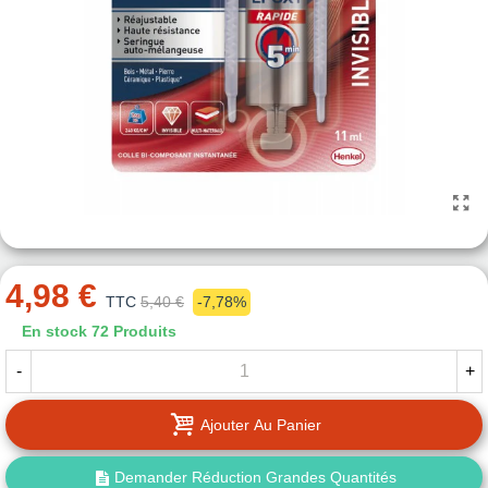
4,98 €
TTC
5,40 €
-7,78%
En stock
72 Produits
-
+
Ajouter Au Panier
Demander Réduction Grandes Quantités