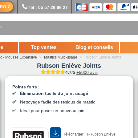
?
RO
Tél : 05 57 26 66 27
es
Top ventes
Blog et conseils
ic - Mousse Expansive
>
Mastics Multi-usage
>
Rubson Enlève Joints
Rubson Enlève Joints
4.7/5
+5000 avis
Points forts :
Élimination facile du joint usagé
Nettoyage facile des résidus de mastic
Idéal pour poser un nouveau joint
Télécharger FT-Rubson Enlève