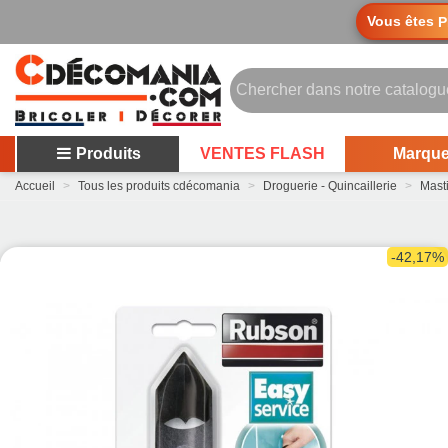
Vous êtes
P
Produits
VENTES FLASH
Marqu
Accueil
>
Tous les produits cdécomania
>
Droguerie - Quincaillerie
>
Mast
-42,17%