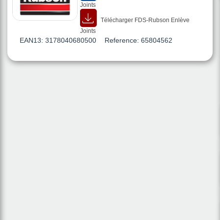
Joints
Télécharger FDS-Rubson Enlève
Joints
EAN13:
3178040680500
Reference:
65804562