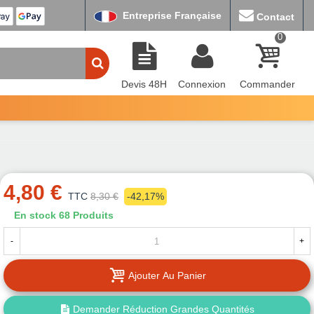
Entreprise Française
Contact
0
Devis 48H
Connexion
Commander
4,80 €
TTC
8,30 €
-42,17%
En stock
68 Produits
-
+
Ajouter Au Panier
Demander Réduction Grandes Quantités