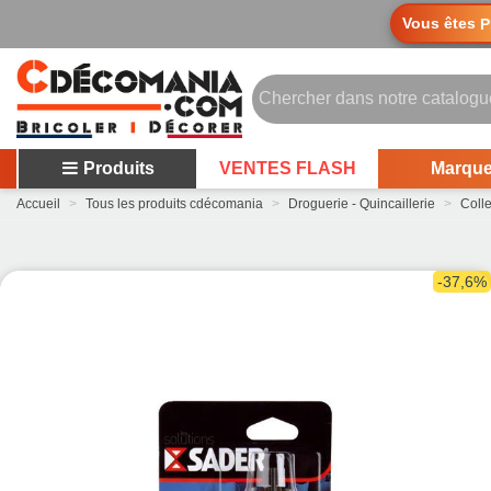
Vous êtes
P
Produits
VENTES FLASH
Marqu
Accueil
>
Tous les produits cdécomania
>
Droguerie - Quincaillerie
>
Coll
-37,6%