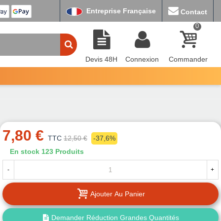
Entreprise Française
Contact
0
Devis 48H
Connexion
Commander
7,80 €
TTC
12,50 €
-37,6%
En stock
123 Produits
-
+
Ajouter Au Panier
Demander Réduction Grandes Quantités