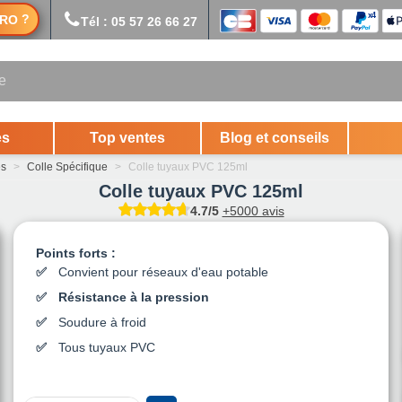
?
RO
Tél : 05 57 26 66 27
es
Top ventes
Blog et conseils
es
>
Colle Spécifique
>
Colle tuyaux PVC 125ml
Colle tuyaux PVC 125ml
4.7/5
+5000 avis
Points forts :
Convient pour réseaux d'eau potable
Résistance à la pression
Soudure à froid
Tous tuyaux PVC