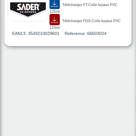
Télécharger FT-Colle tuyaux PVC
125ml
Télécharger FDS-Colle tuyaux PVC
125ml
EAN13:
3549210029601
Reference:
66603024