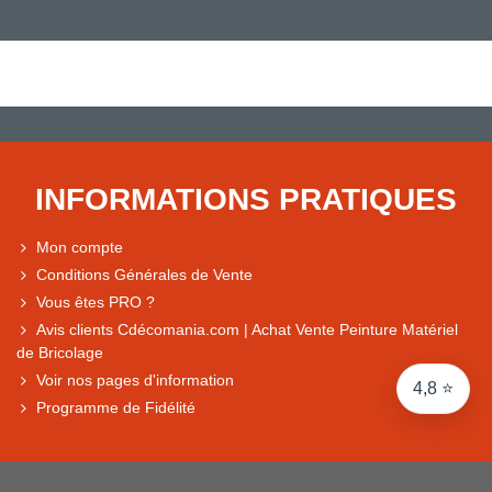
Note du magasin sur Google
Comparaison des performances du magasin
+ de 5 500 avis
● Exceptionnel
Express, Chez vous, Point relais, Retrait magasin
INFORMATIONS PRATIQUES
● Exceptionnel
Retours sous 14 jours
Mon compte
Conditions Générales de Vente
Vous êtes PRO ?
● Exceptionnel
Avis clients Cdécomania.com | Achat Vente Peinture Matériel
CB, PayPal 4x, Google Pay, Apple Pay, Alma
de Bricolage
Voir nos pages d'information
4,8 ⭐
Programme de Fidélité