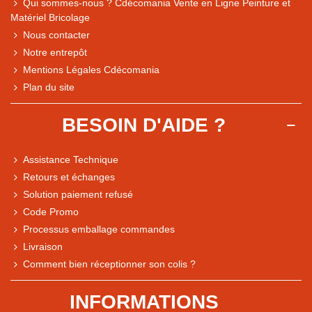
Qui sommes-nous ? Cdécomania Vente en Ligne Peinture et
Matériel Bricolage
Nous contacter
Notre entrepôt
Mentions Légales Cdécomania
Plan du site
BESOIN D'AIDE ?
Assistance Technique
Retours et échanges
Solution paiement refusé
Code Promo
Processus emballage commandes
Livraison
Note du magasin sur Google
Comment bien réceptionner son colis ?
Comparaison des performances du magasin
+ de 5 500 avis
INFORMATIONS