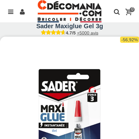
0
Sader Maxiglue Gel 3g
4.7/5
+5000 avis
-56,92%