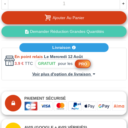
-
+
Ajouter Au Panier
Demander Réduction Grandes Quantités
Livraison
En point relais
Le Mercredi 12 Août
3.9 €
TTC
GRATUIT
pour les
PRO
Voir plus d'option de livraison
PAIEMENT SÉCURISÉ
AVIS (GOOGLE + AVIS VÉRIFIÉS)