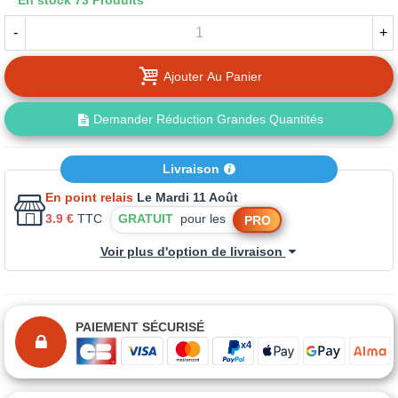
En stock
73 Produits
-
+
Ajouter Au Panier
Demander Réduction Grandes Quantités
Livraison
En point relais
Le Mardi 11 Août
3.9 €
TTC
GRATUIT
pour les
PRO
Voir plus d'option de livraison
PAIEMENT SÉCURISÉ