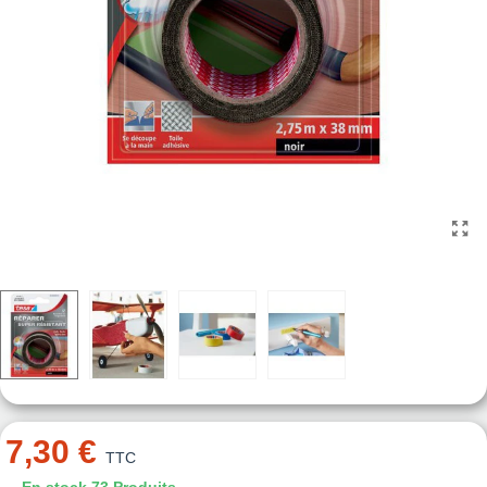
7,30 €
TTC