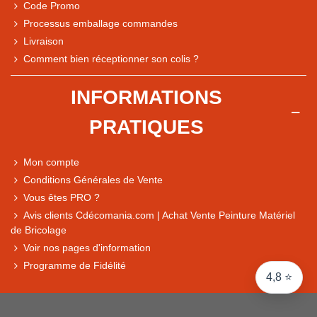
Code Promo
Processus emballage commandes
Livraison
Note du magasin sur Google
Comment bien réceptionner son colis ?
Comparaison des performances du magasin
+ de 5 500 avis
INFORMATIONS
● Exceptionnel
PRATIQUES
Express, Chez vous, Point relais, Retrait magasin
● Exceptionnel
Mon compte
Retours sous 14 jours
Conditions Générales de Vente
Vous êtes PRO ?
Avis clients Cdécomania.com | Achat Vente Peinture Matériel
● Exceptionnel
de Bricolage
CB, PayPal 4x, Google Pay, Apple Pay, Alma
Voir nos pages d'information
Programme de Fidélité
4,8 ⭐