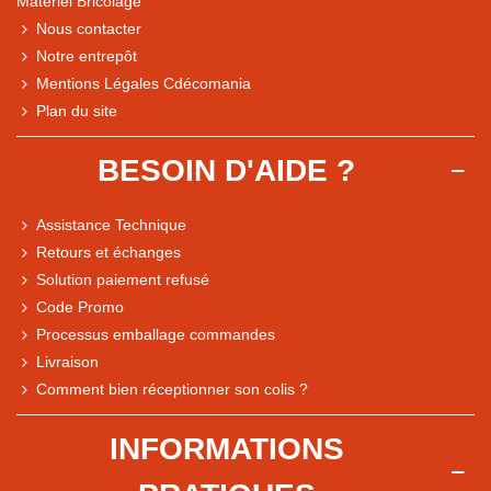
Matériel Bricolage
Nous contacter
Notre entrepôt
Mentions Légales Cdécomania
Plan du site
BESOIN D'AIDE ?
Assistance Technique
Retours et échanges
Solution paiement refusé
Code Promo
Processus emballage commandes
Livraison
Note du magasin sur Google
Comment bien réceptionner son colis ?
Comparaison des performances du magasin
+ de 5 500 avis
INFORMATIONS
● Exceptionnel