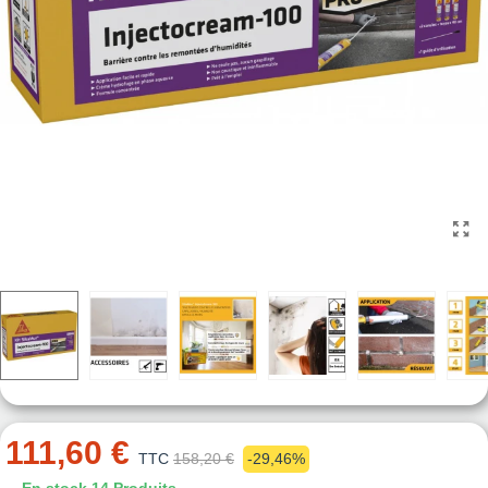
111,60 €
TTC
158,20 €
-29,46%