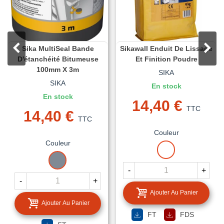
Sika MultiSeal Bande
Sikawall Enduit De Lissage
D'étanchéité Bitumeuse
Et Finition Poudre
100mm X 3m
SIKA
SIKA
En stock
En stock
14,40 €
TTC
14,40 €
TTC
Couleur
Couleur
BLANC
GRIS
-
+
-
+
Ajouter Au Panier
Ajouter Au Panier
FT
FDS