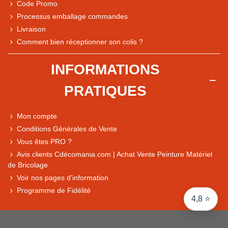
Code Promo
Processus emballage commandes
Livraison
Note du magasin sur Google
Comment bien réceptionner son colis ?
Comparaison des performances du magasin
+ de 5 500 avis
INFORMATIONS
● Exceptionnel
PRATIQUES
Express, Chez vous, Point relais, Retrait magasin
● Exceptionnel
Mon compte
Retours sous 14 jours
Conditions Générales de Vente
Vous êtes PRO ?
Avis clients Cdécomania.com | Achat Vente Peinture Matériel
● Exceptionnel
de Bricolage
CB, PayPal 4x, Google Pay, Apple Pay, Alma
Voir nos pages d'information
Programme de Fidélité
4,8 ⭐