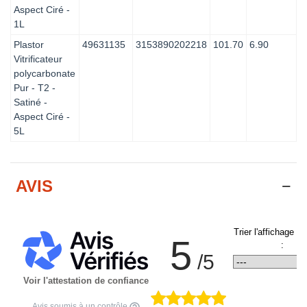
Aspect Ciré -
1L
Plastor
49631135
3153890202218
101.70
6.90
Vitrificateur
polycarbonate
Pur - T2 -
Satiné -
Aspect Ciré -
5L
AVIS
Trier l'affichage d
5
:
/5
Voir l'attestation de confiance
Avis soumis à un contrôle