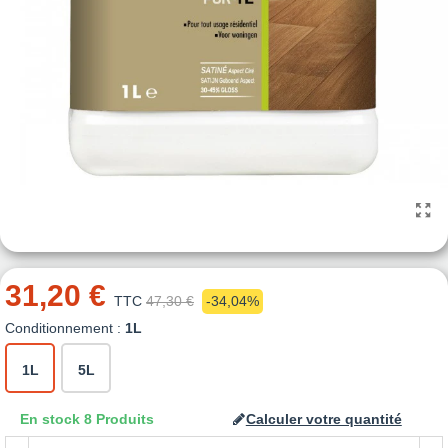
31,20 €
TTC
47,30 €
-34,04%
Conditionnement :
1L
1L
5L
En stock
8 Produits
Calculer votre quantité