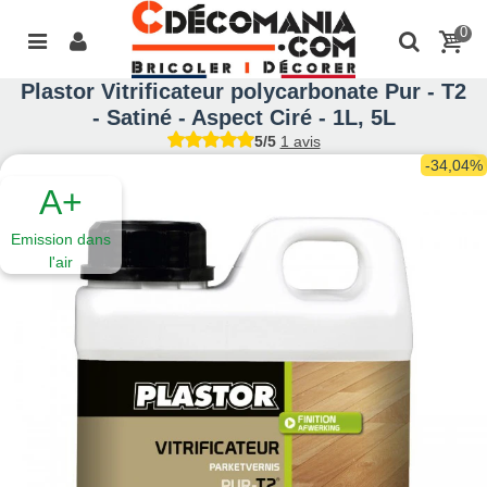
0
Plastor Vitrificateur polycarbonate Pur - T2
- Satiné - Aspect Ciré - 1L, 5L
5/5
1 avis
-34,04%
A+
Emission dans
l'air