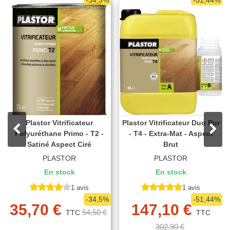
-34,5%
-51,44%
Plastor Vitrificateur
Plastor Vitrificateur Duo Pur
Polyuréthane Primo - T2 -
- T4 - Extra-Mat - Aspect
Satiné Aspect Ciré
Brut
PLASTOR
PLASTOR
En stock
En stock
1 avis
1 avis
-34,5%
-51,44%
35,70 €
147,10 €
54,50 €
TTC
TTC
302,90 €