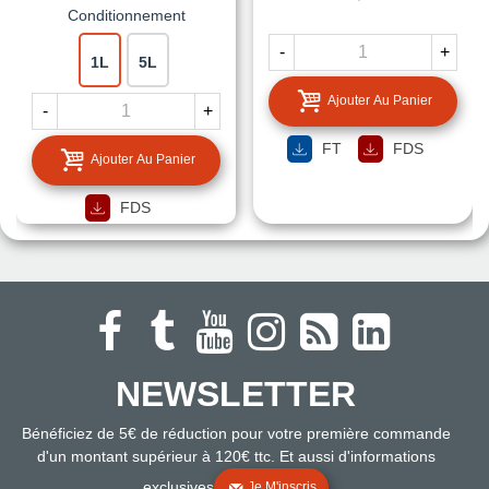
Conditionnement
-
+
1L
5L
Ajouter Au Panier
-
+
FT
FDS
Ajouter Au Panier
FDS
NEWSLETTER
Bénéficiez de 5€ de réduction pour votre première commande
d'un montant supérieur à 120€ ttc. Et aussi d'informations
exclusives
Je M'inscris