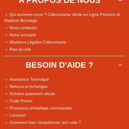
A PROPOS DE NOUS
Qui sommes-nous ? Cdécomania Vente en Ligne Peinture et
Matériel Bricolage
Nous contacter
Notre entrepôt
Mentions Légales Cdécomania
Plan du site
BESOIN D'AIDE ?
Assistance Technique
Retours et échanges
Solution paiement refusé
Code Promo
Processus emballage commandes
Livraison
Note du magasin sur Google
Comment bien réceptionner son colis ?
Comparaison des performances du magasin