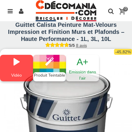
0
Guittet Calista Peinture Mat-Velours
Impression et Finition Murs et Plafonds –
Haute Performance - 1L, 3L, 10L
5/5
8 avis
-45,82%
A+
Emission dans
Vidéo
Produit Teintable
l'air