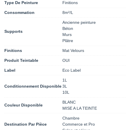
Type De Peinture
Finitions
Consommation
8m²/L
Ancienne peinture
Béton
Supports
Murs
Plâtre
Finitions
Mat Velours
Produit Teintable
OUI
Label
Eco Label
1L
Conditionnement Disponible
3L
10L
BLANC
Couleur Disponible
MISE A LA TEINTE
Chambre
Destination Par Pièce
Commerce et Pro