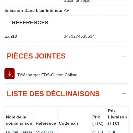
Salon et séjour
Emission Dans L'air Intérieur
A+
RÉFÉRENCES
Ean13
3479274635534
PIÈCES JOINTES
Télécharger FDS-Guittet Calista...
LISTE DES DÉCLINAISONS
Prix
Nom de la
Prix
Livraison
combinaison
Référence
Code ean
(TTC)
(TTC)
Guittet Calista
45207150
41.00
3.90