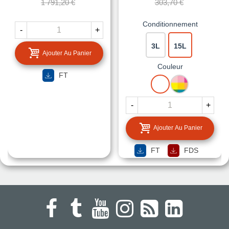
1 791,20 €
303,70 €
Conditionnement
-
+
3L
15L
Ajouter Au Panier
Couleur
FT
BLANC
MISE
A
LA
-
+
TEINTE
Ajouter Au Panier
FT
FDS