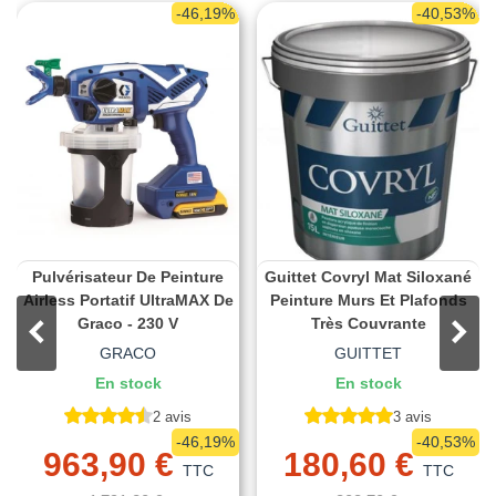
-46,19%
-40,53%
Pulvérisateur De Peinture
Guittet Covryl Mat Siloxané
Airless Portatif UltraMAX De
Peinture Murs Et Plafonds
Graco - 230 V
Très Couvrante
GRACO
GUITTET
En stock
En stock
2 avis
3 avis
-46,19%
-40,53%
963,90 €
180,60 €
TTC
TTC