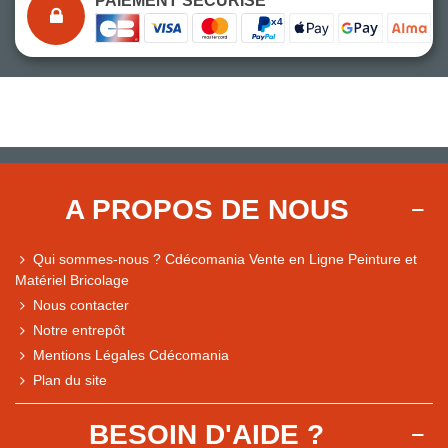
PAIEMENT SÉCURISÉ
A PROPOS DE NOUS
Qui sommes-nous ? Cdécomania Vente en Ligne Peinture et
Matériel Bricolage
Nous contacter
Notre entrepôt
Mentions Légales Cdécomania
Plan du site
BESOIN D'AIDE ?