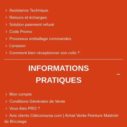
Assistance Technique
Retours et échanges
Solution paiement refusé
Code Promo
Processus emballage commandes
Livraison
Note du magasin sur Google
Comment bien réceptionner son colis ?
Comparaison des performances du magasin
+ de 5 500 avis
INFORMATIONS
● Exceptionnel
PRATIQUES
Express, Chez vous, Point relais, Retrait magasin
● Exceptionnel
Mon compte
Retours sous 14 jours
Conditions Générales de Vente
Vous êtes PRO ?
Avis clients Cdécomania.com | Achat Vente Peinture Matériel
● Exceptionnel
de Bricolage
CB, PayPal 4x, Google Pay, Apple Pay, Alma