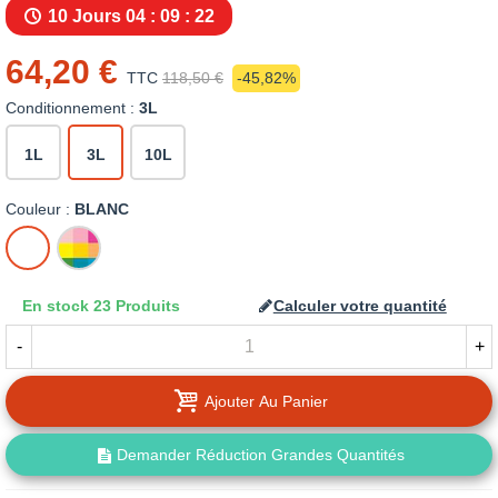
10 Jours
04 : 09 : 22
64,20 €
TTC
118,50 €
-45,82%
Conditionnement :
3L
1L
3L
10L
Couleur :
BLANC
BLANC
MISE
A
LA
En stock
23 Produits
Calculer votre quantité
TEINTE
-
+
Ajouter Au Panier
Demander Réduction Grandes Quantités