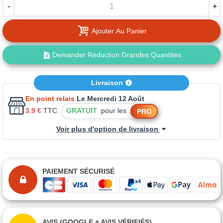
-
+
Ajouter Au Panier
Demander Réduction Grandes Quantités
Livraison
En point relais
Le Mercredi 12 Août
3.9 €
TTC
GRATUIT
pour les
PRO
Voir plus d'option de livraison
PAIEMENT SÉCURISÉ
AVIS (GOOGLE + AVIS VÉRIFIÉS)