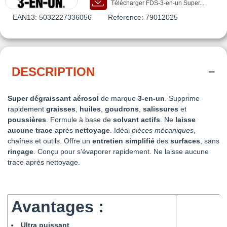
Télécharger FDS-3-en-un Super...
EAN13:
5032227336056
Reference:
79012025
DESCRIPTION
Super dégraissant aérosol
de marque
3-en-un
. Supprime
rapidement
graisses
,
huiles
,
goudrons
,
salissures
et
poussières
. Formule à base de
solvant actifs
. Ne
laisse
aucune trace
après
nettoyage
. Idéal
pièces mécaniques
,
chaînes et outils. Offre un
entretien simplifié
des
surfaces
, sans
rinçage
. Conçu pour s'évaporer rapidement. Ne laisse aucune
trace après nettoyage.
Avantages :
Ultra puissant