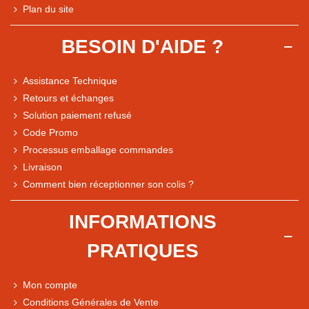
Plan du site
BESOIN D'AIDE ?
Assistance Technique
Retours et échanges
Solution paiement refusé
Code Promo
Processus emballage commandes
Livraison
Note du magasin sur Google
Comment bien réceptionner son colis ?
Comparaison des performances du magasin
+ de 5 500 avis
INFORMATIONS
● Exceptionnel
PRATIQUES
Express, Chez vous, Point relais, Retrait magasin
● Exceptionnel
Mon compte
Retours sous 14 jours
Conditions Générales de Vente