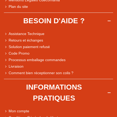
Plan du site
BESOIN D'AIDE ?
Assistance Technique
Retours et échanges
Solution paiement refusé
Code Promo
Processus emballage commandes
Livraison
Note du magasin sur Google
Comment bien réceptionner son colis ?
Comparaison des performances du magasin
+ de 5 500 avis
INFORMATIONS
● Exceptionnel
PRATIQUES
Express, Chez vous, Point relais, Retrait magasin
● Exceptionnel
Mon compte
Retours sous 14 jours