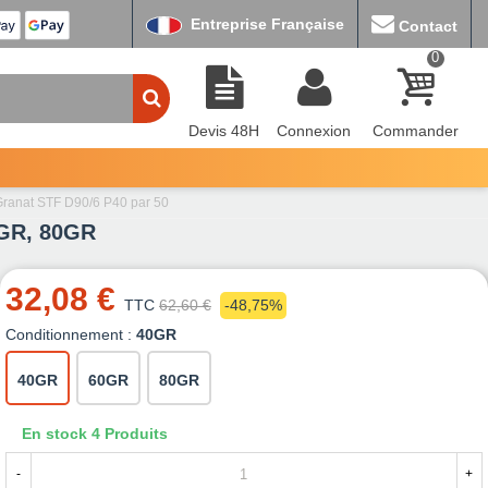
Entreprise Française
Contact
0
Devis 48H
Connexion
Commander
 Granat STF D90/6 P40 par 50
0GR, 80GR
32,08 €
TTC
62,60 €
-48,75%
Conditionnement :
40GR
40GR
60GR
80GR
En stock
4 Produits
-
+