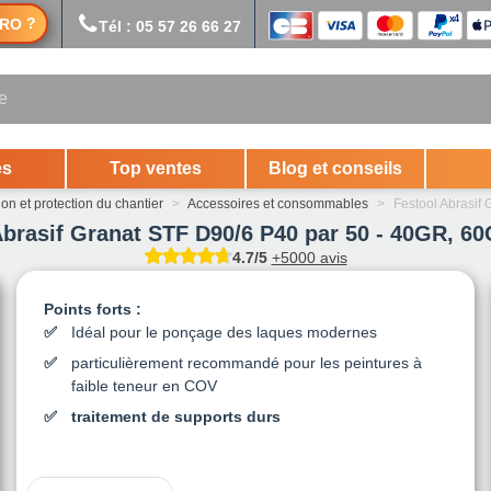
?
RO
Tél : 05 57 26 66 27
es
Top ventes
Blog et conseils
on et protection du chantier
>
Accessoires et consommables
>
Festool Abrasif
Abrasif Granat STF D90/6 P40 par 50 - 40GR, 6
4.7/5
+5000 avis
Points forts :
Idéal pour le ponçage des laques modernes
particulièrement recommandé pour les peintures à
faible teneur en COV
traitement de supports durs