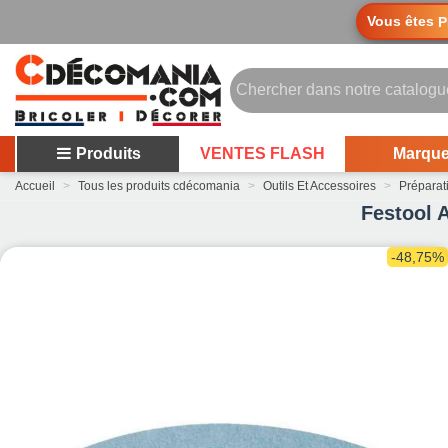
Vous êtes
P
Produits
VENTES FLASH
Marqu
Accueil
>
Tous les produits cdécomania
>
Outils Et Accessoires
>
Préparati
Festool 
-48,75%