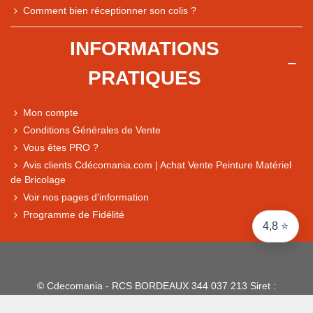
Comment bien réceptionner son colis ?
Comparaison des performances du magasin
+ de 5 500 avis
INFORMATIONS
● Exceptionnel
PRATIQUES
Express, Chez vous, Point relais, Retrait magasin
● Exceptionnel
Mon compte
Retours sous 14 jours
Conditions Générales de Vente
Vous êtes PRO ?
Avis clients Cdécomania.com | Achat Vente Peinture Matériel
● Exceptionnel
de Bricolage
CB, PayPal 4x, Google Pay, Apple Pay, Alma
Voir nos pages d'information
Programme de Fidélité
4,8 ⭐
© Cdecomania - RCS BORDEAUX 344 037 213 Siret :
344 037 213 001 31 - 1922-2026 Tous droits réservés