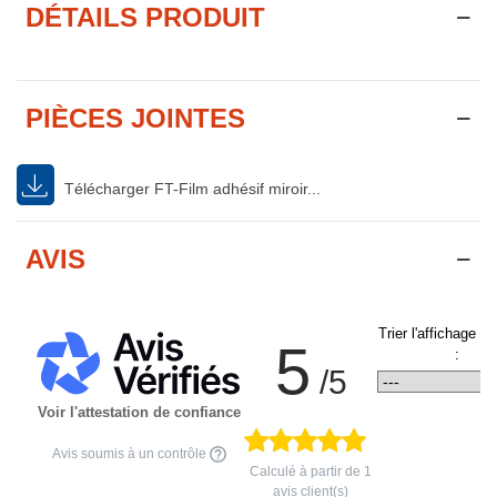
DÉTAILS PRODUIT
PIÈCES JOINTES
Télécharger FT-Film adhésif miroir...
AVIS
Trier l'affichage d
5
:
/5
Voir l'attestation de confiance
Avis soumis à un contrôle
Calculé à partir de
1
avis client(s)