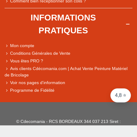
Comment bien réceptionner son colis ?
Comparaison des performances du magasin
+ de 5 500 avis
INFORMATIONS
● Exceptionnel
PRATIQUES
Express, Chez vous, Point relais, Retrait magasin
● Exceptionnel
Mon compte
Retours sous 14 jours
Conditions Générales de Vente
Vous êtes PRO ?
Avis clients Cdécomania.com | Achat Vente Peinture Matériel
● Exceptionnel
de Bricolage
CB, PayPal 4x, Google Pay, Apple Pay, Alma
Voir nos pages d'information
Programme de Fidélité
4,8 ⭐
© Cdecomania - RCS BORDEAUX 344 037 213 Siret :
344 037 213 001 31 - 1922-2026 Tous droits réservés