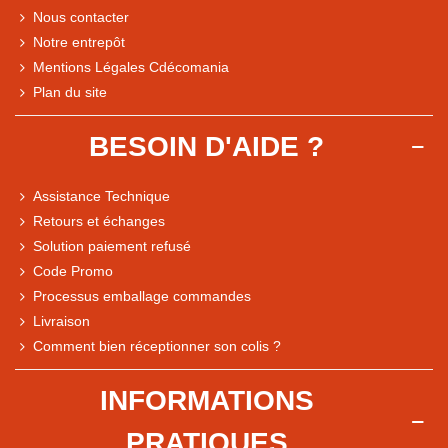
Nous contacter
Notre entrepôt
Mentions Légales Cdécomania
Plan du site
BESOIN D'AIDE ?
Assistance Technique
Retours et échanges
Solution paiement refusé
Code Promo
Processus emballage commandes
Livraison
Note du magasin sur Google
Comment bien réceptionner son colis ?
Comparaison des performances du magasin
+ de 5 500 avis
INFORMATIONS
● Exceptionnel
PRATIQUES